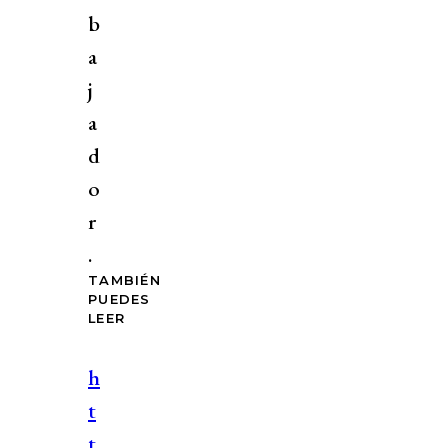
b
a
j
a
d
o
r
.
TAMBIÉN
PUEDES
LEER