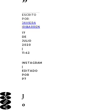
”
ESCRITO
POR:
JAVIERA
IRIBARREN
17
DE
JULIO
2020
|
11:42
INSTAGRAM
|
EDITADO
POR
P7
J
o