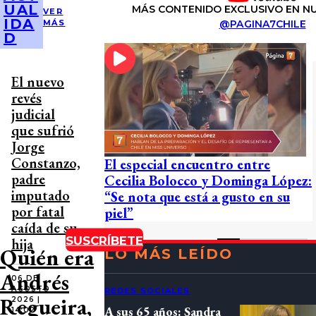
UAL
MÁS CONTENIDO EXCLUSIVO EN N
VER
IDA
@PAGINA7CHILE
MÁS
D
El nuevo
revés
judicial
que sufrió
Jorge
Constanzo,
El especial encuentro entre
padre
Cecilia Bolocco y Dominga López:
imputado
“Se nota que está a gusto en su
por fatal
piel”
caída de su
SUSCRÍBETE
hija
Quién era
LO MÁS LEÍDO
Andrés
06 DE
AGOSTO
REDES SOCIALES
Regueira,
2026 |
A sus 65 años: Sandra
14:02