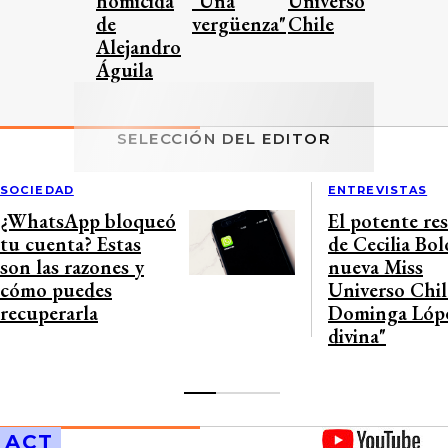
homicida
"Una
Universo
de
vergüenza"
Chile
Alejandro
Águila
SELECCIÓN DEL EDITOR
SOCIEDAD
ENTREVISTAS
¿WhatsApp bloqueó
El potente re
tu cuenta? Estas
de Cecilia Bol
son las razones y
nueva Miss
cómo puedes
Universo Chil
recuperarla
Dominga Lópe
divina"
ACT