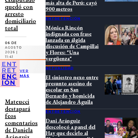
más alta de Perú: cayó
quedó con
900 metros
arresto
ENTRETENCIÓN
domiciliario
total
Mónica Rincón
indignada con frase
lanzada en álgida
06 DE
discusión de Campillai
AGOSTO
y Flores: "Una
2026 |
11:41
vergüenza"
ENT
ACTUALIDAD
RET
VER
ENC
MÁS
El siniestro nexo entre
IÓN
presunto asesino de
escolar en San
Bernardo y homicida
Mateucci
de Alejandro Águila
destapará
ENTRETENCIÓN
feos
Dani Aránguiz
comentarios
descolocó a panel del
de Daniela
Hay que decirlo al
Aránguiz