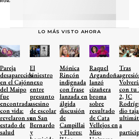
HORA
LO MÁS VISTO AHORA
Pareja
El
Mónica
Raquel
Tras
desaparecida
siniestro
Rincón
Argandoña
agresió
en el Cajón
nexo
indignada
lanzó
Volverí
del Maipo
entre
con frase
cizañera
con tu 
fue
presunto
lanzada en
broma
2, JC
encontrada
asesino
álgida
sobre
Rodríg
con vida:
de escolar
discusión
resultado
dio taj
revelaron su
en San
de
de Cata
ultimá
estado de
Bernardo
Campillai
Vellejos en
a
salud
y
y Flores:
Miss
partici