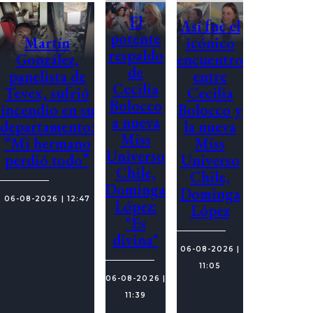
El
Así fue el
potente
icónico
Martín
respaldo
encuentro
González,
de
entre
panelista de
Cecilia
Cecilia
Tevex, sufrió
Bolocco
Bolocco y
incendio en su
a nueva
la nueva
departamento:
Miss
Miss
“Mi hermano
Universo
Universo
perdió todo”
Chile,
Chile,
Dominga
Dominga
06-08-2026 | 12:47
López:
López
"Es
divina"
06-08-2026 |
11:05
06-08-2026 |
11:39