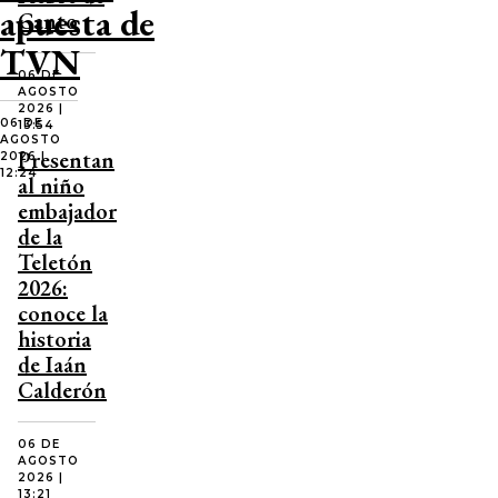
apuesta de
Canto
TVN
06 DE
AGOSTO
2026 |
06 DE
13:54
AGOSTO
Presentan
2026 |
12:24
al niño
embajador
de la
Teletón
2026:
conoce la
historia
de Iaán
Calderón
06 DE
AGOSTO
2026 |
13:21