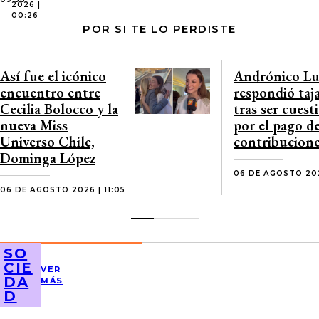
2026 |
00:26
POR SI TE LO PERDISTE
Así fue el icónico
Andrónico Lu
encuentro entre
respondió taj
Cecilia Bolocco y la
tras ser cues
nueva Miss
por el pago d
Universo Chile,
contribucion
Dominga López
06 DE AGOSTO 202
06 DE AGOSTO 2026 | 11:05
SO
CIE
VER
DA
MÁS
D