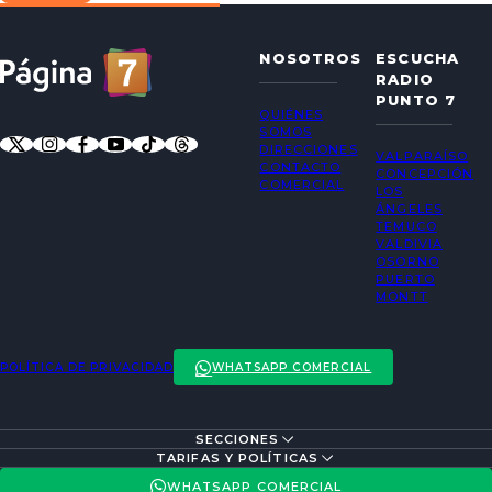
NOSOTROS
ESCUCHA
RADIO
PUNTO 7
QUIÉNES
SOMOS
DIRECCIONES
VALPARAÍSO
CONTACTO
CONCEPCIÓN
COMERCIAL
LOS
ÁNGELES
TEMUCO
VALDIVIA
OSORNO
PUERTO
MONTT
POLÍTICA DE PRIVACIDAD
WHATSAPP COMERCIAL
SECCIONES
ENTREVISTAS
TARIFAS Y POLÍTICAS
ACTUALIDAD
POLÍTICA DE PRIVACIDAD
WHATSAPP COMERCIAL