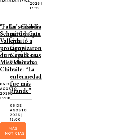
14:02
14:01
13:54
2026 |
13:25
"Falsa": Claudia
La sensible
Schmitd y Cata
partida que
Vallejos
enlutó a
protagonizaron
Cony
duro cruce tras
Capelli en
Miss Universo
Fiebre de
Chile
baile: “La
enfermedad
fue más
06 DE
grande”
AGOSTO
2026 |
13:08
06 DE
AGOSTO
2026 |
13:00
MÁS
NOTICIAS