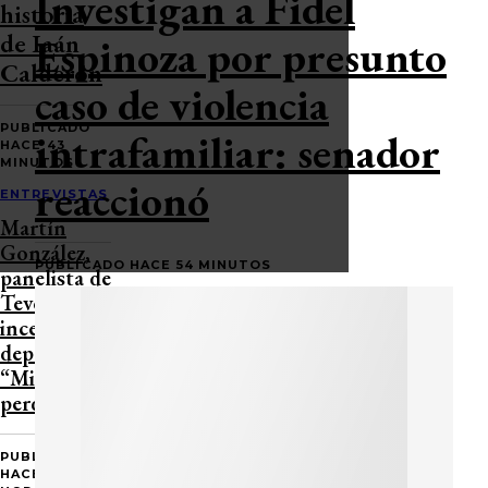
Investigan a Fidel
historia
de Iaán
Espinoza por presunto
Calderón
caso de violencia
PUBLICADO
intrafamiliar: senador
HACE 43
MINUTOS
reaccionó
ENTREVISTAS
Martín
González,
PUBLICADO HACE 54 MINUTOS
panelista de
Tevex, sufrió
incendio en su
departamento:
“Mi hermano
perdió todo”
PUBLICADO
HACE 1