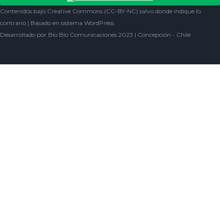
ENTRETENCIÓN
REDES SOCIALES
Contenidos bajo Creative Commons (CC-BY-NC) salvo donde indique lo
SOCIEDAD
contrario | Basado en sistema WordPress
Desarrollado por Bío Bío Comunicaciones 2023 | Concepción - Chile