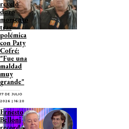
reveló
duro
momento
tras
polémica
con Paty
Cofré:
"Fue una
maldad
muy
grande"
17 DE JULIO
2026 | 16:20
Ernesto
Belloni
recordó