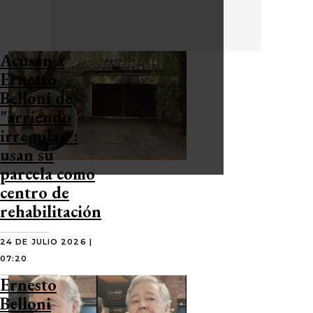
Acusan a
Ernesto
Belloni de
"arriendo
irregular":
usan su
parcela como
centro de
rehabilitación
24 DE JULIO 2026 |
07:20
Ernesto
Belloni