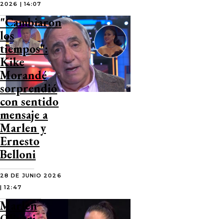
2026 | 14:07
"Cambiaron
los
tiempos":
Kike
Morandé
sorprendió
con sentido
mensaje a
Marlen y
Ernesto
Belloni
28 DE JUNIO 2026
| 12:47
Marlen
Olivari