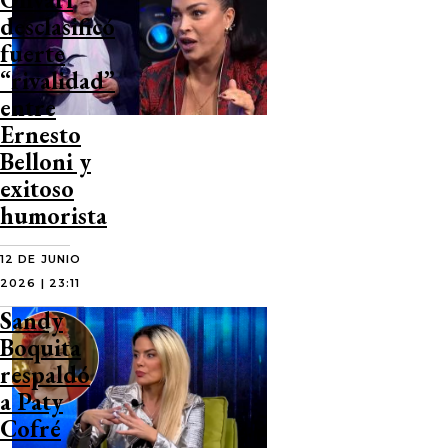
desclasificó
fuerte
“rivalidad”
entre
Ernesto
Belloni y
exitoso
humorista
12 DE JUNIO
2026 | 23:11
Sandy
Boquita
respaldó
a Paty
Cofré