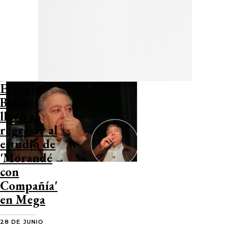
Ernesto
Belloni
lloró al
regresar al
estudio de
'Morandé
con
Compañía'
en Mega
28 DE JUNIO