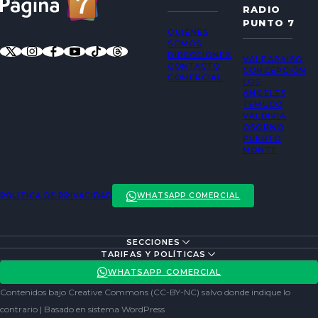
RADIO
PUNTO 7
QUIÉNES
SOMOS
DIRECCIONES
VALPARAÍSO
CONTACTO
CONCEPCIÓN
COMERCIAL
LOS
ÁNGELES
TEMUCO
VALDIVIA
OSORNO
PUERTO
MONTT
POLÍTICA DE PRIVACIDAD
WHATSAPP COMERCIAL
SECCIONES
ENTREVISTAS
TARIFAS Y POLÍTICAS
ACTUALIDAD
POLÍTICA DE PRIVACIDAD
WHATSAPP COMERCIAL
ENTRETENCIÓN
REDES SOCIALES
Contenidos bajo Creative Commons (CC-BY-NC) salvo donde indique lo
SOCIEDAD
contrario | Basado en sistema WordPress