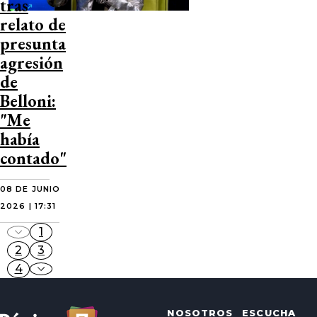
tras
relato de
presunta
agresión
de
Belloni:
"Me
había
contado"
08 DE JUNIO
2026 | 17:31
1
2
3
4
NOSOTROS
ESCUCHA