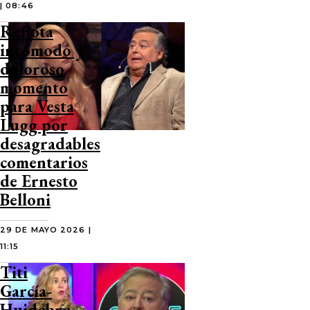
| 08:46
Reflota
incómodo y
doloroso
momento
para Vesta
Lugg por
desagradables
comentarios
de Ernesto
Belloni
29 DE MAYO 2026 |
11:15
Titi
García-
Huidobro