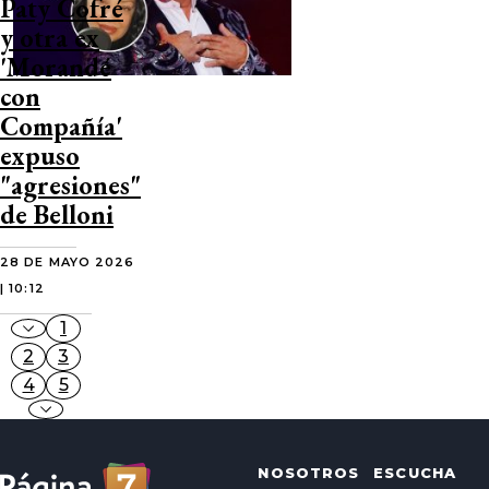
Paty Cofré
y otra ex
'Morandé
con
Compañía'
expuso
"agresiones"
de Belloni
28 DE MAYO 2026
| 10:12
1
2
3
4
5
NOSOTROS
ESCUCHA