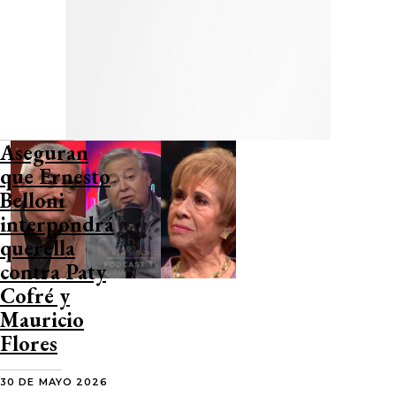
Aseguran
que Ernesto
Belloni
interpondrá
querella
contra Paty
Cofré y
Mauricio
Flores
30 DE MAYO 2026