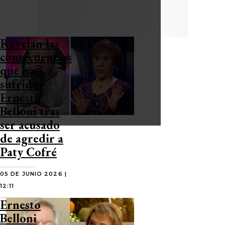
Revelan las
consecuencias
que ha
sufrido
Ernesto
Belloni tras
ser acusado
de agredir a
Paty Cofré
05 DE JUNIO 2026 |
12:11
Ernesto
Belloni