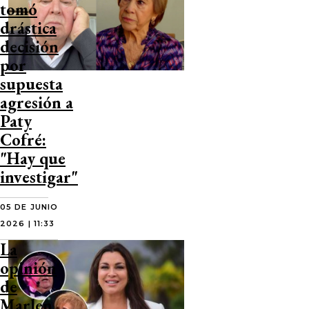
tomó
drástica
decisión
por
supuesta
agresión a
Paty
Cofré:
"Hay que
investigar"
05 DE JUNIO
2026 | 11:33
La
opinión
de
Marlen