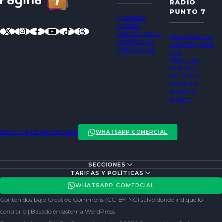
RADIO
PUNTO 7
QUIÉNES
SOMOS
DIRECCIONES
VALPARAÍSO
CONTACTO
CONCEPCIÓN
COMERCIAL
LOS
ÁNGELES
TEMUCO
VALDIVIA
OSORNO
PUERTO
MONTT
POLÍTICA DE PRIVACIDAD
WHATSAPP COMERCIAL
SECCIONES
ENTREVISTAS
TARIFAS Y POLÍTICAS
ACTUALIDAD
POLÍTICA DE PRIVACIDAD
WHATSAPP COMERCIAL
ENTRETENCIÓN
REDES SOCIALES
Contenidos bajo Creative Commons (CC-BY-NC) salvo donde indique lo
SOCIEDAD
contrario | Basado en sistema WordPress