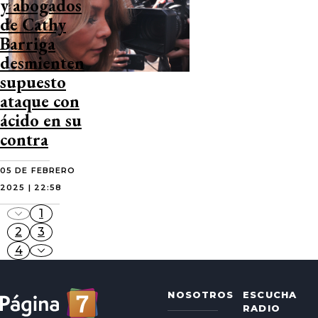
y abogados
de Cathy
Barriga
desmienten
supuesto
ataque con
ácido en su
contra
05 DE FEBRERO
2025 | 22:58
1
2
3
4
NOSOTROS
ESCUCHA
RADIO