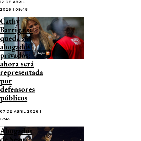
12 DE ABRIL
2026 | 09:48
Cathy
Barriga se
queda sin
abogados
privados:
ahora será
representada
por
defensores
públicos
07 DE ABRIL 2026 |
17:45
Abogados
de Sean