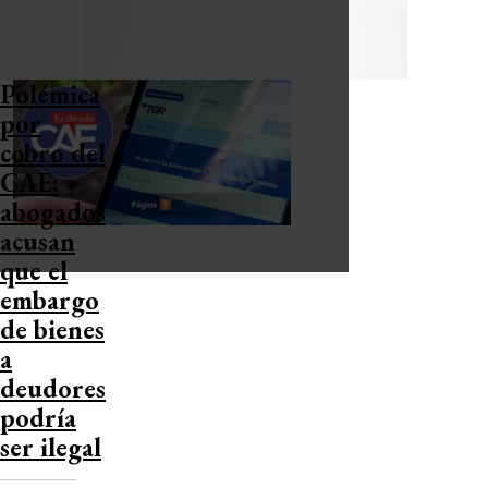
Polémica
por
cobro del
CAE:
abogados
acusan
que el
embargo
de bienes
a
deudores
podría
ser ilegal