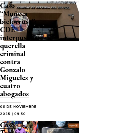
Caso
“Muñeca
bielorrusa”:
CDE
interpuso
querella
criminal
contra
Gonzalo
Migueles y
cuatro
abogados
06 DE NOVIEMBRE
2025 | 09:50
Caso
Tomás