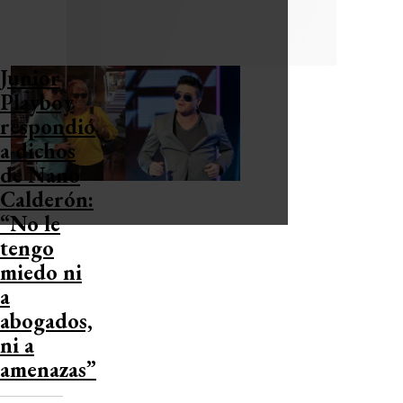
Junior
Playboy
respondió
a dichos
de Nano
Calderón:
“No le
tengo
miedo ni
a
abogados,
ni a
amenazas”