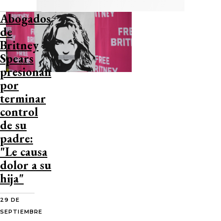
Abogados
de
Britney
Spears
presionan
por
terminar
control
de su
padre:
"Le causa
dolor a su
hija"
29 DE
SEPTIEMBRE