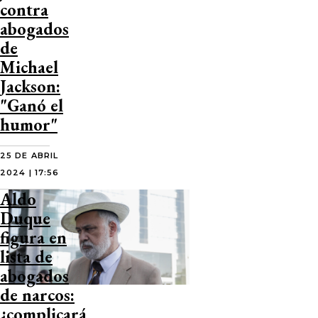
contra
abogados
de
Michael
Jackson:
"Ganó el
humor"
25 DE ABRIL
2024 | 17:56
Aldo
Duque
figura en
lista de
abogados
de narcos:
¿complicará