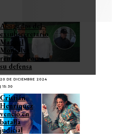
Abogados del
exsubsecretario
Manuel
Monsalve
renunciaron a
su defensa
20 DE DICIEMBRE 2024
| 15:30
Cristián
Henríquez
venció en
batalla
judicial