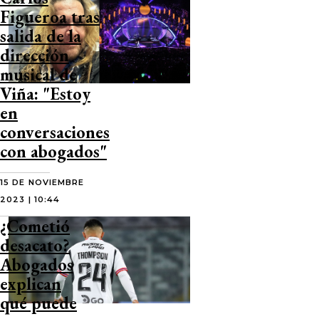
Figueroa tras
salida de la
dirección
musical de
Viña: "Estoy
en
conversaciones
con abogados"
15 DE NOVIEMBRE
2023 | 10:44
¿Cometió
desacato?
Abogados
explican
qué puede