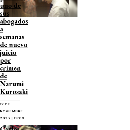
uno de
sus
abogados
a
semanas
de nuevo
juicio
por
crimen
de
Narumi
Kurosaki
17 DE
NOVIEMBRE
2023 | 19:00
Carlos