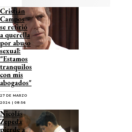
Cristián
Campos
se refirió
a querella
por abuso
sexual:
"Estamos
tranquilos
con mis
abogados"
27 DE MARZO
2024 | 08:56
Nicolás
Zepeda
pierde a