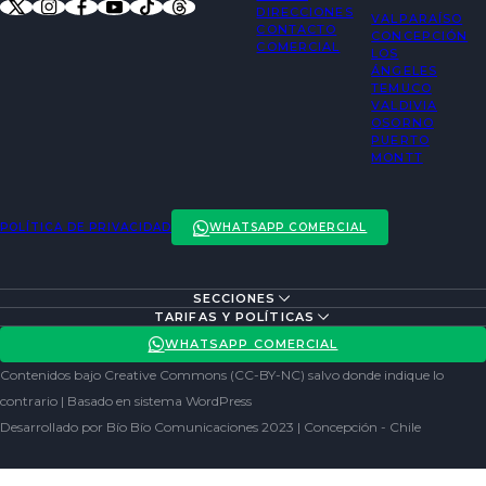
DIRECCIONES
VALPARAÍSO
CONTACTO
CONCEPCIÓN
COMERCIAL
LOS
ÁNGELES
TEMUCO
VALDIVIA
OSORNO
PUERTO
MONTT
POLÍTICA DE PRIVACIDAD
WHATSAPP COMERCIAL
SECCIONES
ENTREVISTAS
TARIFAS Y POLÍTICAS
ACTUALIDAD
POLÍTICA DE PRIVACIDAD
WHATSAPP COMERCIAL
ENTRETENCIÓN
REDES SOCIALES
Contenidos bajo Creative Commons (CC-BY-NC) salvo donde indique lo
SOCIEDAD
contrario | Basado en sistema WordPress
Desarrollado por Bío Bío Comunicaciones 2023 | Concepción - Chile