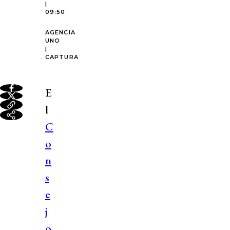
|
09:50
AGENCIA
UNO
|
CAPTURA
E
l
C
o
n
s
e
j
o