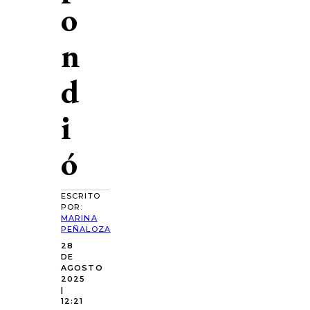
o
n
d
i
ó
ESCRITO
POR:
MARINA
PEÑALOZA
28
DE
AGOSTO
2025
|
12:21