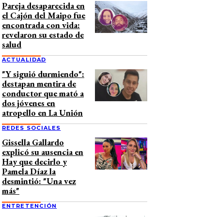
Pareja desaparecida en
el Cajón del Maipo fue
encontrada con vida:
revelaron su estado de
salud
ACTUALIDAD
"Y siguió durmiendo":
destapan mentira de
conductor que mató a
dos jóvenes en
atropello en La Unión
REDES SOCIALES
Gissella Gallardo
explicó su ausencia en
Hay que decirlo y
Pamela Díaz la
desmintió: "Una vez
más"
ENTRETENCIÓN