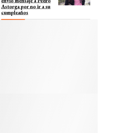
envió mensaje a Pedro
Astorga por no ir a su
cumpleaños