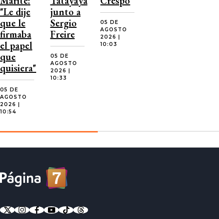
Marité:
Tatayaya
Crespo
"Le dije
junto a
que le
Sergio
05 DE
AGOSTO
firmaba
Freire
2026 |
el papel
10:03
que
05 DE
AGOSTO
quisiera"
2026 |
10:33
05 DE
AGOSTO
2026 |
10:54