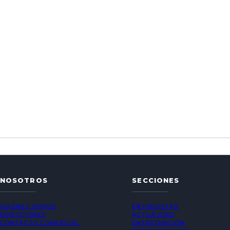
NOSOTROS
SECCIONES
QUIÉNES SOMOS
ENTREVISTAS
DIRECCIONES
ACTUALIDAD
CONTACTO COMERCIAL
ENTRETENCIÓN