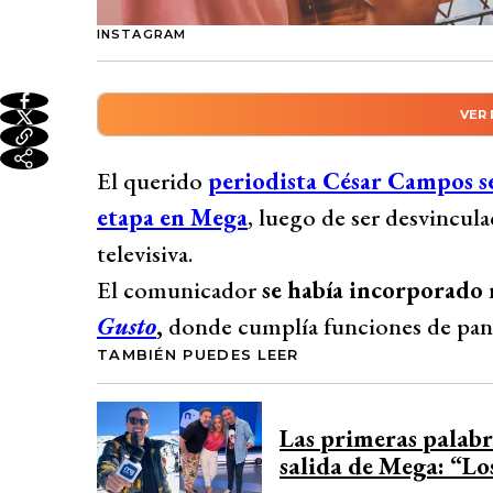
INSTAGRAM
VER
Resumen automático genera
El reconocido periodista César Campos se
El querido
periodista César Campos se
sorpresivamente desvinculado del prog
etapa en Mega
, luego de ser desvincul
como panelista y notero desde junio de 2
televisiva.
conmovedor mensaje de apoyo en redes soc
El comunicador
se había incorporado
Campos. Diversas personalidades, como 
Gusto
,
donde cumplía funciones de pan
solidaridad. César agradeció a la estació
TAMBIÉN PUEDES LEER
emotivo mensaje de despedida en Instagr
Desarrollado por 
Las primeras palabr
salida de Mega: “Lo