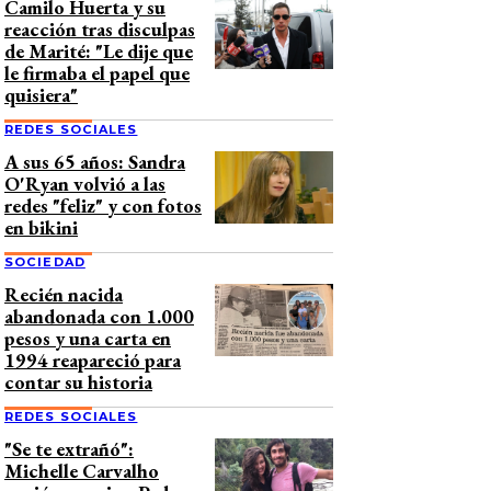
Camilo Huerta y su
reacción tras disculpas
de Marité: "Le dije que
le firmaba el papel que
quisiera"
REDES SOCIALES
A sus 65 años: Sandra
O'Ryan volvió a las
redes "feliz" y con fotos
en bikini
SOCIEDAD
Recién nacida
abandonada con 1.000
pesos y una carta en
1994 reapareció para
contar su historia
REDES SOCIALES
"Se te extrañó":
Michelle Carvalho