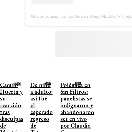
Una publicación compartida de Diego Nicolas (@dieg0
Camilo
De niño
Polémica en
Huerta y
a adulto:
Sin Filtros:
su
así fue
panelistas se
reacción
el
indignaron y
tras
esperado
abandonaron
disculpas
regreso
set en vivo
de
de
por Claudio