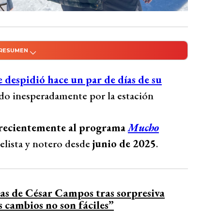
 RESUMEN
do con Inteligencia Artificial
 despide de su paso por Mega tras ser
 despidió hace un par de días de su
rama Mucho Gusto, donde se desempeñaba
ado inesperadamente por la estación
025. Su esposo, Diego Nicolás, compartió un
iales, destacando la pasión y talento de
 recientemente al programa
Mucho
Eugenia Lemos y Lorena Miki, expresaron su
elista y notero desde
junio de 2025
.
n por las oportunidades brindadas en un
am.
Bío Bío Comunicaciones
as de César Campos tras sorpresiva
s cambios no son fáciles”