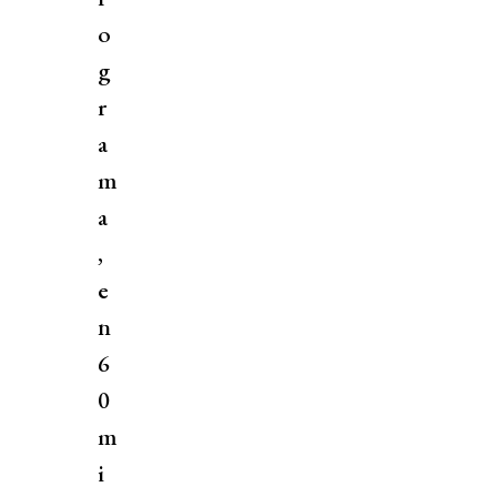
o
g
r
a
m
a
,
e
n
6
0
m
i