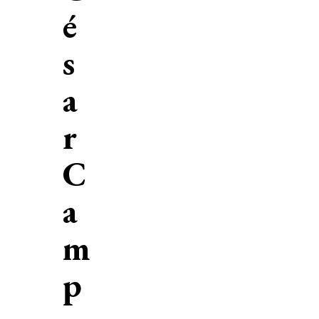
é
s
a
r
C
a
m
p