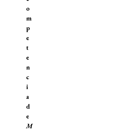
o
m
p
e
t
e
n
c
i
a
d
e
M