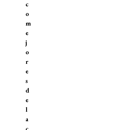
c
o
m
e
j
o
r
e
s
d
e
l
a
c