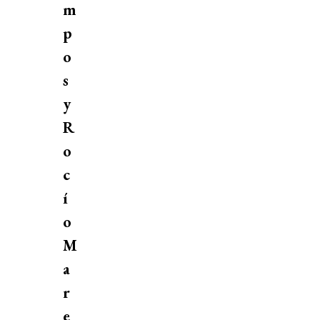
m
p
o
s
y
R
o
c
í
o
M
a
r
e