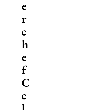
e
r
c
h
e
f
C
e
l