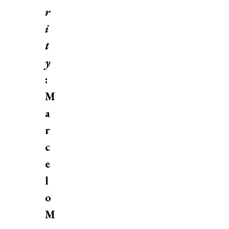
r
i
t
y
:
M
a
r
c
e
l
o
M