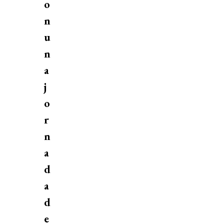
o
n
u
n
a
j
o
r
n
a
d
a
d
e