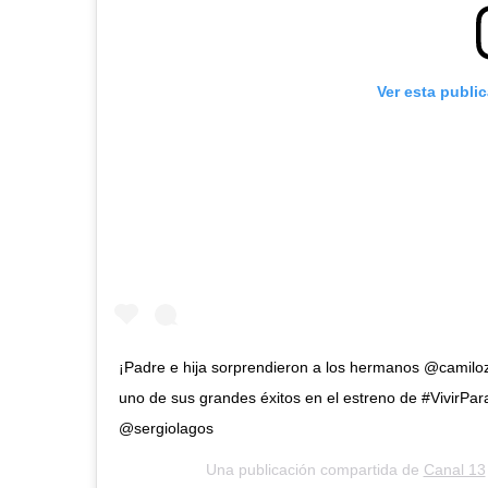
Ver esta publi
¡Padre e hija sorprendieron a los hermanos @camilo
uno de sus grandes éxitos en el estreno de #VivirParaC
@sergiolagos
Una publicación compartida de
Canal 13