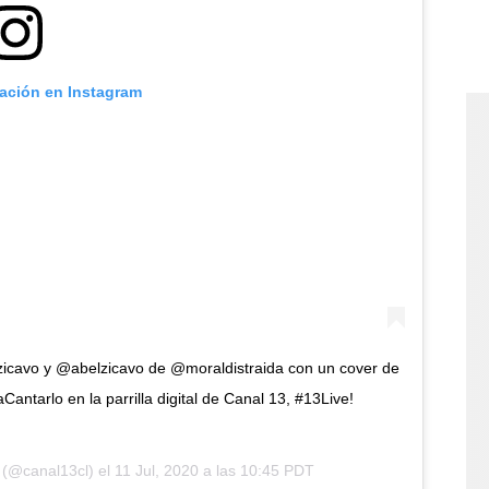
cación en Instagram
zicavo y @abelzicavo de @moraldistraida con un cover de
antarlo en la parrilla digital de Canal 13, #13Live!
(@canal13cl) el
11 Jul, 2020 a las 10:45 PDT