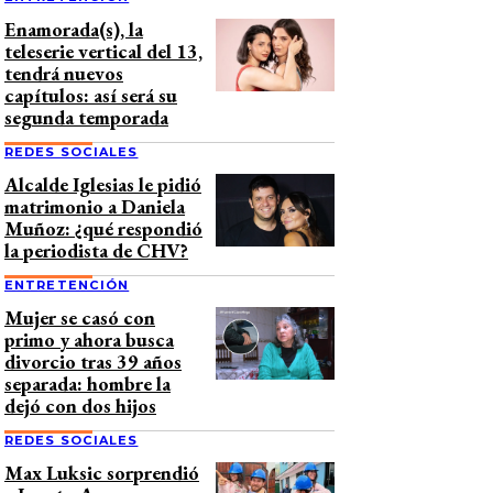
Enamorada(s), la
teleserie vertical del 13,
tendrá nuevos
capítulos: así será su
segunda temporada
REDES SOCIALES
Alcalde Iglesias le pidió
matrimonio a Daniela
Muñoz: ¿qué respondió
la periodista de CHV?
ENTRETENCIÓN
Mujer se casó con
primo y ahora busca
divorcio tras 39 años
separada: hombre la
dejó con dos hijos
REDES SOCIALES
Max Luksic sorprendió