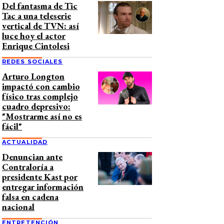
Del fantasma de Tic
Tac a una teleserie
vertical de TVN: así
luce hoy el actor
Enrique Cintolesi
REDES SOCIALES
Arturo Longton
impactó con cambio
físico tras complejo
cuadro depresivo:
"Mostrarme así no es
fácil"
ACTUALIDAD
Denuncian ante
Contraloría a
presidente Kast por
entregar información
falsa en cadena
nacional
ENTRETENCIÓN