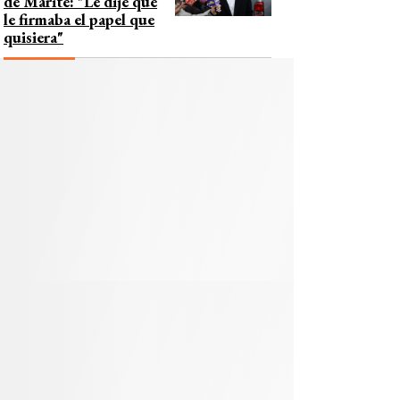
de Marité: "Le dije que
le firmaba el papel que
quisiera"