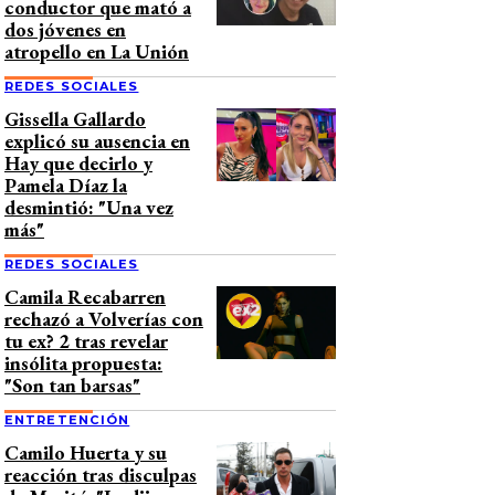
conductor que mató a
dos jóvenes en
atropello en La Unión
REDES SOCIALES
Gissella Gallardo
explicó su ausencia en
Hay que decirlo y
Pamela Díaz la
desmintió: "Una vez
más"
REDES SOCIALES
Camila Recabarren
rechazó a Volverías con
tu ex? 2 tras revelar
insólita propuesta:
"Son tan barsas"
ENTRETENCIÓN
Camilo Huerta y su
reacción tras disculpas