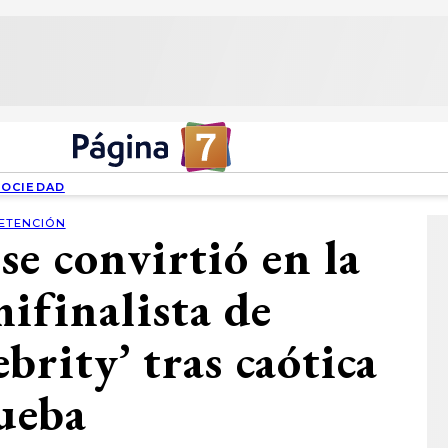
SOCIEDAD
ETENCIÓN
e convirtió en la
ifinalista de
brity’ tras caótica
ueba