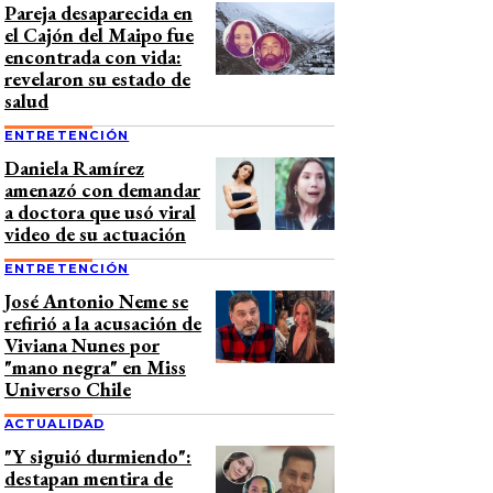
Pareja desaparecida en
el Cajón del Maipo fue
encontrada con vida:
revelaron su estado de
salud
ENTRETENCIÓN
Daniela Ramírez
amenazó con demandar
a doctora que usó viral
video de su actuación
ENTRETENCIÓN
José Antonio Neme se
refirió a la acusación de
Viviana Nunes por
"mano negra" en Miss
Universo Chile
ACTUALIDAD
"Y siguió durmiendo":
destapan mentira de