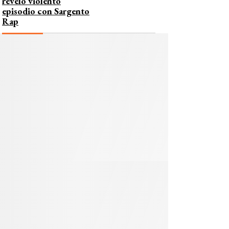
reveló violento
episodio con Sargento
Rap