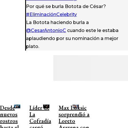
Por qué se burla Botota de César?
#EliminaciónCelebrity
La Botota haciendo burla a
@CesarAntonioC
cuando este le estaba
aplaudiendo por su nominación a mejor
plato.
Desde
Líder de
Max Luksic
nuevos
La
sorprendió a
rostros
Cofradía
Loreto
hasta el
cargó
Aravena con