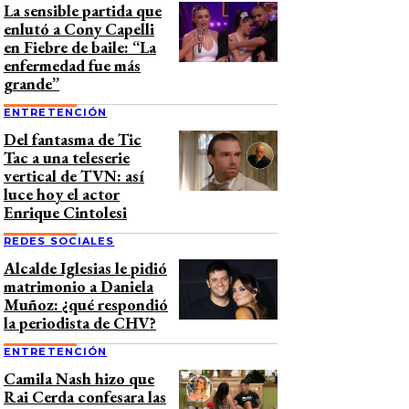
La sensible partida que
enlutó a Cony Capelli
en Fiebre de baile: “La
enfermedad fue más
grande”
ENTRETENCIÓN
Del fantasma de Tic
Tac a una teleserie
vertical de TVN: así
luce hoy el actor
Enrique Cintolesi
REDES SOCIALES
Alcalde Iglesias le pidió
matrimonio a Daniela
Muñoz: ¿qué respondió
la periodista de CHV?
ENTRETENCIÓN
Camila Nash hizo que
Rai Cerda confesara las