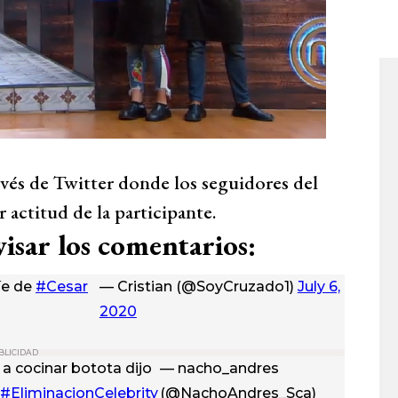
ravés de Twitter donde los seguidores del
actitud de la participante.
isar los comentarios:
íe de
#Cesar
— Cristian (@SoyCruzado1)
July 6,
2020
BLICIDAD
a cocinar botota dijo
— nacho_andres
#EliminacionCelebrity
(@NachoAndres_Sca)