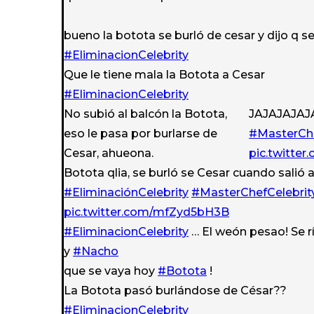
bueno la botota se burló de cesar y dijo q s
#EliminacionCelebrity
Que le tiene mala la Botota a Cesar
#EliminacionCelebrity
No subió al balcón la Botota,
JAJAJAJAJ
eso le pasa por burlarse de
#MasterChe
Cesar, ahueona.
pic.twitter
Botota qlia, se burló se Cesar cuando salió 
#EliminaciónCelebrity
#MasterChefCelebrit
pic.twitter.com/mfZyd5bH3B
#EliminacionCelebrity
… El weón pesao! Se r
y
#Nacho
que se vaya hoy
#Botota
!
La Botota pasó burlándose de César??
#EliminacionCelebrity