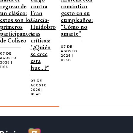
regreso de
contra
romántico
un clásico:
Fran
gesto en su
estos son los
García-
cumpleaños:
primeros
Huidobro
“Cómo no
participantes
tras
amarte”
de Coliseo
críticas:
"¿Quién
07 DE
AGOSTO
se cree
07 DE
2026 |
AGOSTO
esta
09:39
2026 |
hue…?"
11:16
07 DE
AGOSTO
2026 |
10:40