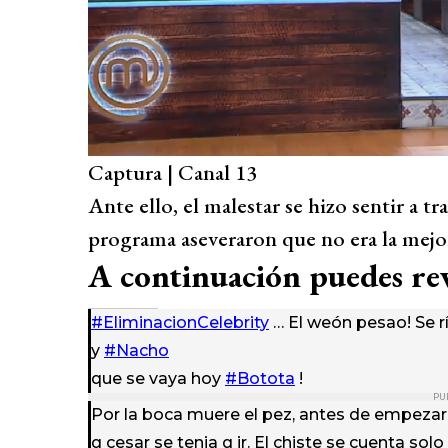
Captura | Canal 13
Ante ello, el malestar se hizo sentir a t
programa aseveraron que no era la mejor 
A continuación puedes rev
#EliminacionCelebrity
… El weón pesao! Se r
y
#Nacho
que se vaya hoy
#Botota
!
PU
Por la boca muere el pez, antes de empezar 
q cesar se tenia q ir. El chiste se cuenta solo