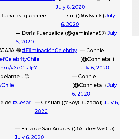
July 6, 2020
e fuera así queeeee
— sol (@hylwalls)
July
6, 2020
— Doris Fuenzalida (@geminiana57)
July
6, 2020
AJAJA 😂
#EliminaciónCelebrity
— Connie
fCelebrityChile
(@Connieta_)
.com/vXdCjsjIpY
July 6, 2020
adelante… 😒
— Connie
yChile
(@Connieta_)
July
6, 2020
íe de
#Cesar
— Cristian (@SoyCruzado1)
July 6,
2020
— Falla de San Andrés (@AndresVasGo)
July 6, 2020