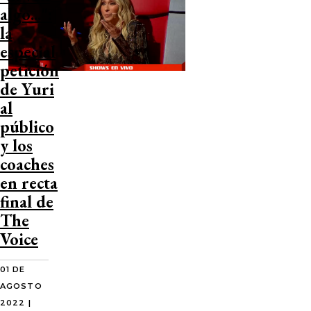
algo...":
la
especial
petición
de Yuri
al
público
y los
coaches
en recta
final de
The
Voice
01 DE
AGOSTO
2022 |