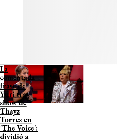
La
comentada
frase de
Yuri tras
show de
Thayz
Torres en
'The Voice':
dividió a