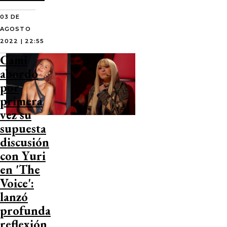
03 DE
AGOSTO
2022 | 22:55
Cami
abordó
por
primera
vez su
supuesta
discusión
con Yuri
en 'The
Voice':
lanzó
profunda
reflexión