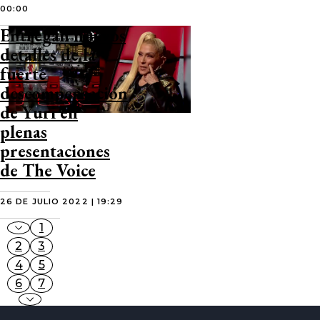
00:00
Entregan nuevos
detalles de la
fuerte
descompensación
de Yuri en
plenas
presentaciones
de The Voice
26 DE JULIO 2022 | 19:29
1
2
3
4
5
6
7