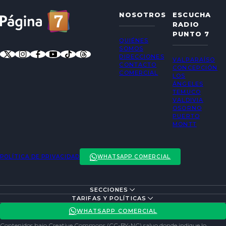
NOSOTROS
ESCUCHA
RADIO
PUNTO 7
QUIÉNES
SOMOS
DIRECCIONES
VALPARAÍSO
CONTACTO
CONCEPCIÓN
COMERCIAL
LOS
ÁNGELES
TEMUCO
VALDIVIA
OSORNO
PUERTO
MONTT
POLÍTICA DE PRIVACIDAD
WHATSAPP COMERCIAL
SECCIONES
ENTREVISTAS
TARIFAS Y POLÍTICAS
ACTUALIDAD
POLÍTICA DE PRIVACIDAD
WHATSAPP COMERCIAL
ENTRETENCIÓN
REDES SOCIALES
Contenidos bajo Creative Commons (CC-BY-NC) salvo donde indique lo