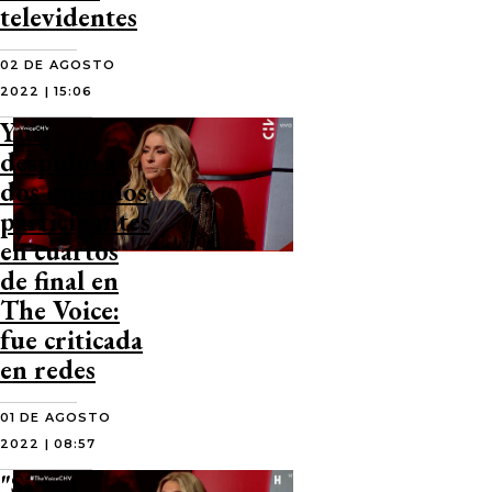
televidentes
02 DE AGOSTO
2022 | 15:06
Yuri
despidió a
dos queridos
participantes
en cuartos
de final en
The Voice:
fue criticada
en redes
01 DE AGOSTO
2022 | 08:57
"Si ven