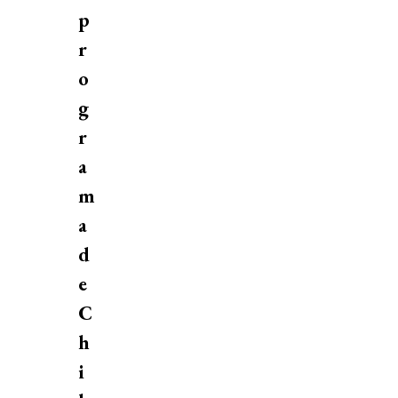
p
r
o
g
r
a
m
a
d
e
C
h
i