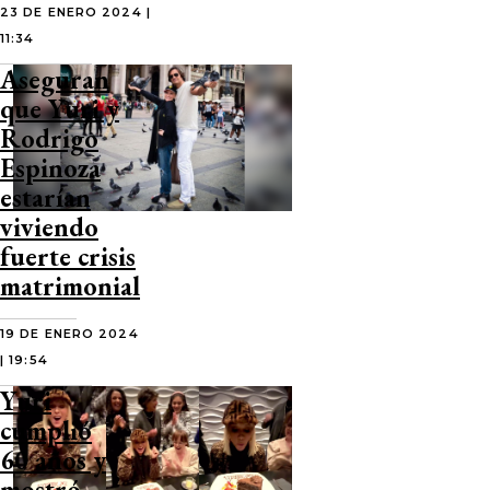
23 DE ENERO 2024 |
11:34
Aseguran
que Yuri y
Rodrigo
Espinoza
estarían
viviendo
fuerte crisis
matrimonial
19 DE ENERO 2024
| 19:54
Yuri
cumplió
60 años y
mostró