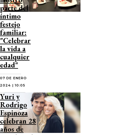
parte del
íntimo
festejo
familiar:
"Celebrar
la vida a
cualquier
edad"
07 DE ENERO
2024 | 10:05
Yuri y
Rodrigo
Espinoza
celebran 28
años de