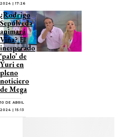
2024 | 17:26
¿Rodrigo
Sepúlveda
animará
Viña? El
inesperado
‘palo’ de
Yuri en
pleno
noticiero
de Mega
10 DE ABRIL
2024 | 15:13