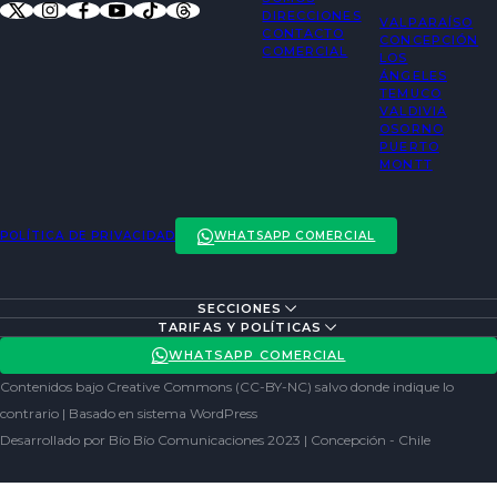
DIRECCIONES
VALPARAÍSO
CONTACTO
CONCEPCIÓN
COMERCIAL
LOS
ÁNGELES
TEMUCO
VALDIVIA
OSORNO
PUERTO
MONTT
POLÍTICA DE PRIVACIDAD
WHATSAPP COMERCIAL
SECCIONES
ENTREVISTAS
TARIFAS Y POLÍTICAS
ACTUALIDAD
POLÍTICA DE PRIVACIDAD
WHATSAPP COMERCIAL
ENTRETENCIÓN
REDES SOCIALES
Contenidos bajo Creative Commons (CC-BY-NC) salvo donde indique lo
SOCIEDAD
contrario | Basado en sistema WordPress
Desarrollado por Bío Bío Comunicaciones 2023 | Concepción - Chile