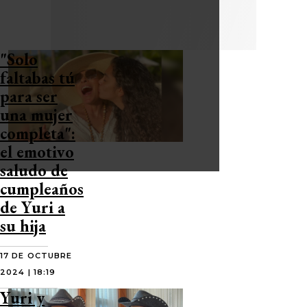
"Solo
faltabas tú
para ser
una mujer
completa":
el emotivo
saludo de
cumpleaños
de Yuri a
su hija
17 DE OCTUBRE
2024 | 18:19
Yuri y