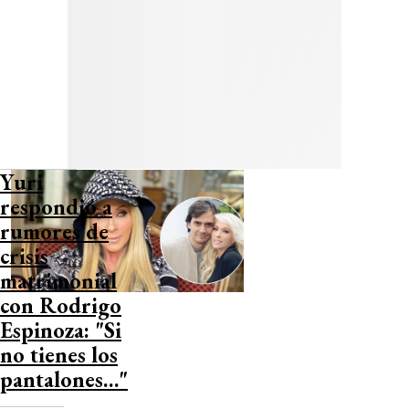
Yuri
respondió a
rumores de
crisis
matrimonial
con Rodrigo
Espinoza: "Si
no tienes los
pantalones…"