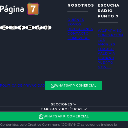
NOSOTROS
ESCUCHA
RADIO
PUNTO 7
QUIÉNES
SOMOS
DIRECCIONES
VALPARAÍSO
CONTACTO
CONCEPCIÓN
COMERCIAL
LOS
ÁNGELES
TEMUCO
VALDIVIA
OSORNO
PUERTO
MONTT
POLÍTICA DE PRIVACIDAD
WHATSAPP COMERCIAL
SECCIONES
ENTREVISTAS
TARIFAS Y POLÍTICAS
ACTUALIDAD
POLÍTICA DE PRIVACIDAD
WHATSAPP COMERCIAL
ENTRETENCIÓN
REDES SOCIALES
Contenidos bajo Creative Commons (CC-BY-NC) salvo donde indique lo
SOCIEDAD