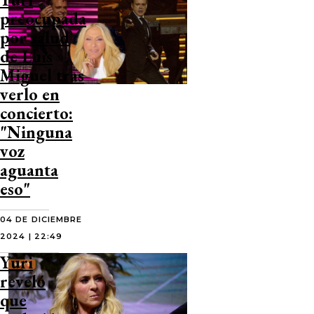
preocupada
por salud
de Luis
Miguel tras
verlo en
concierto:
"Ninguna
voz
aguanta
eso"
04 DE DICIEMBRE
2024 | 22:49
Yuri
reveló
que