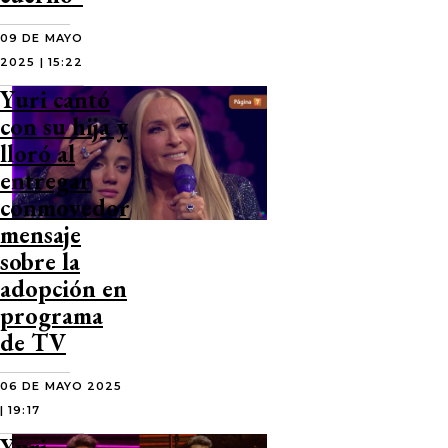
09 DE MAYO
2025 | 15:22
Yuri cantó
con su hija y
lloró al
entregar
conmovedor
mensaje
sobre la
adopción en
programa
de TV
06 DE MAYO 2025
| 19:17
Yuri