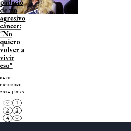
padeció
de un
agresivo
cáncer:
"No
quiero
volver a
vivir
eso"
04 DE
DICIEMBRE
2024 | 10:27
1
2
3
4