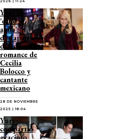
2026 | 11:24
Yuri los
'echó al
agua':
destapan
desconocido
romance de
Cecilia
Bolocco y
cantante
mexicano
28 DE NOVIEMBRE
2025 | 18:04
Yuri
compartió
gracioso