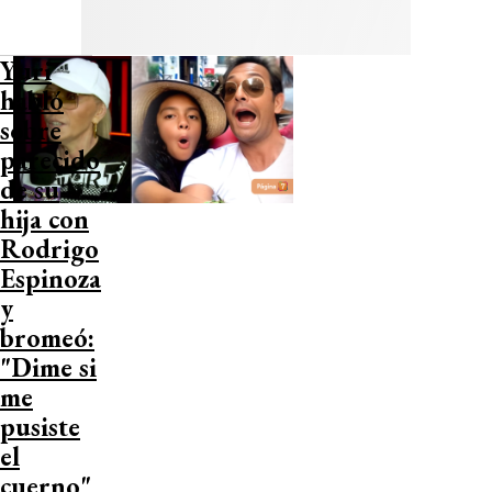
Yuri
habló
sobre
parecido
de su
hija con
Rodrigo
Espinoza
y
bromeó:
"Dime si
me
pusiste
el
cuerno"