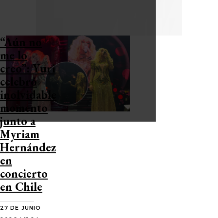
“Aún no
me lo
creo”: Yuri
celebró
inolvidable
momento
junto a
Myriam
Hernández
en
concierto
en Chile
27 DE JUNIO