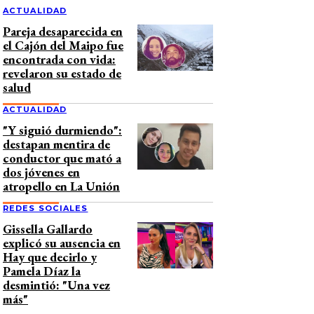
ACTUALIDAD
Pareja desaparecida en
el Cajón del Maipo fue
encontrada con vida:
revelaron su estado de
salud
ACTUALIDAD
"Y siguió durmiendo":
destapan mentira de
conductor que mató a
dos jóvenes en
atropello en La Unión
REDES SOCIALES
Gissella Gallardo
explicó su ausencia en
Hay que decirlo y
Pamela Díaz la
desmintió: "Una vez
más"