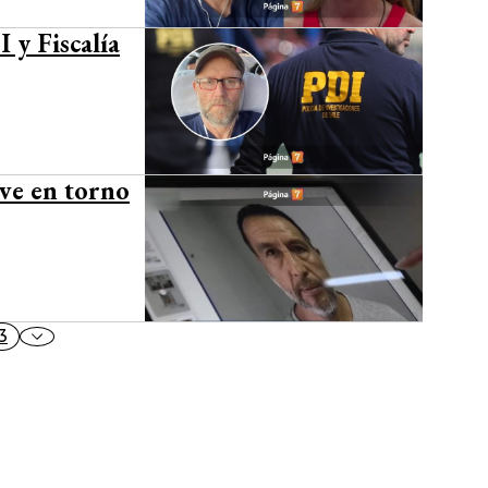
 y Fiscalía
ave en torno
3