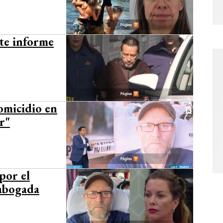
nte informe
homicidio en
r"
por el
 abogada