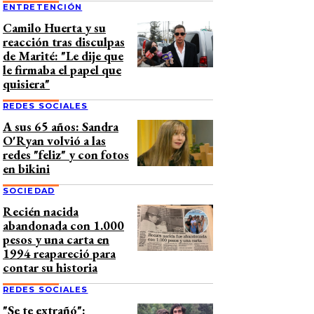
ENTRETENCIÓN
Camilo Huerta y su
reacción tras disculpas
de Marité: "Le dije que
le firmaba el papel que
quisiera"
REDES SOCIALES
A sus 65 años: Sandra
O'Ryan volvió a las
redes "feliz" y con fotos
en bikini
SOCIEDAD
Recién nacida
abandonada con 1.000
pesos y una carta en
1994 reapareció para
contar su historia
REDES SOCIALES
"Se te extrañó":