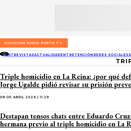
SECCIONES
ESCUCHA RADIO PUNTO 7
ENTREVISTAS
NOSOTROS
VALPARAÍSO
TARIFAS Y POLÍTICAS
QUIÉNES SOMOS
ACTUALIDAD
TARIFAS POLÍTICAS PÁGINA 7
ESCUCHAR RADIO PUNTO 7
CONCEPCIÓN
DIRECCIONES
ENTREVISTAS
ACTUALIDAD
ENTRETENCIÓN
REDES SOCIALES
ENTRETENCIÓN
TARIFAS POLÍTICAS RADIO PUNTO 7
TRI
LOS ÁNGELES
BUSCAR
CONTACTO COMERCIAL
REDES SOCIALES
TARIFAS POLÍTICAS RADIO EL CARBÓN
Triple homicidio en La Reina: ¿por qué de
TEMUCO
Jorge Ugalde pidió revisar su prisión prev
SOCIEDAD
POLÍTICA DE PRIVACIDAD
VALDIVIA
08 DE ABRIL 2026 | 11:29
OSORNO
Destapan tensos chats entre Eduardo Cruz
PUERTO MONTT
hermana previo al triple homicidio en La 