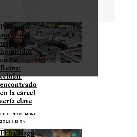
Presunto
autor del
triple
homicidio
en La
Reina:
celular
encontrado
en la cárcel
sería clave
10 DE NOVIEMBRE
2025 | 15:04
El hallazgo