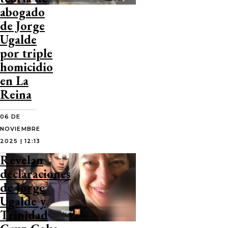
abogado
de Jorge
Ugalde
por triple
homicidio
en La
Reina
06 DE
NOVIEMBRE
2025 | 12:13
Revelan
declaraciones
de Jorge
Ugalde y
Trinidad