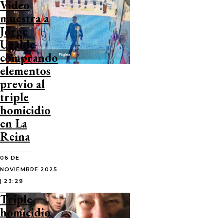
Video
muestra a
Jorge
Ugalde
comprando
elementos
previo al
triple
homicidio
en La
Reina
06 DE
NOVIEMBRE 2025
| 23:29
Triple
homicidio