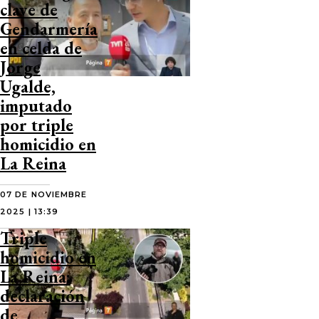
clave de
Gendarmería
en celda de
Jorge
Ugalde,
imputado
por triple
homicidio en
La Reina
07 DE NOVIEMBRE
2025 | 13:39
Triple
homicidio en
La Reina:
declaración
de