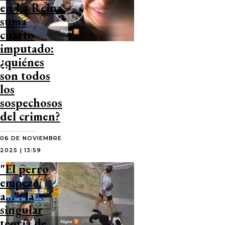
en La Reina
suma
cuarto
imputado:
¿quiénes
son todos
los
sospechosos
del crimen?
06 DE NOVIEMBRE
2025 | 13:59
"El perro
empezó
a…": la
singular
teoría de