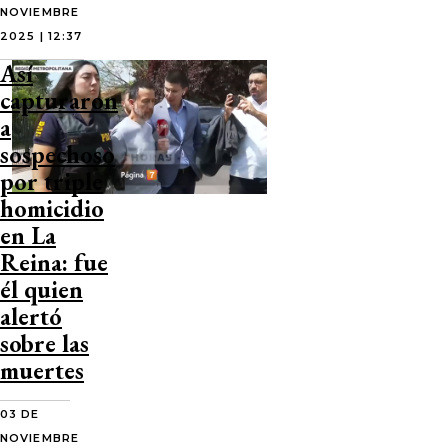
NOVIEMBRE
2025 | 12:37
Así
capturaron
a
sospechoso
por triple
homicidio
en La
Reina: fue
él quien
alertó
sobre las
muertes
03 DE
NOVIEMBRE