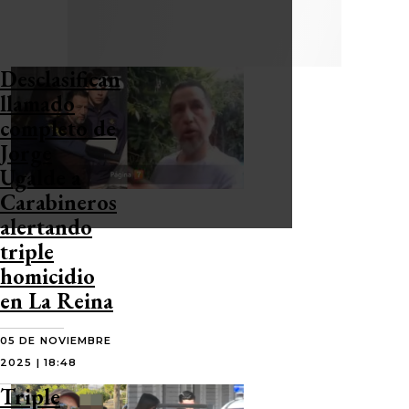
Desclasifican
llamado
completo de
Jorge
Ugalde a
Carabineros
alertando
triple
homicidio
en La Reina
05 DE NOVIEMBRE
2025 | 18:48
Triple