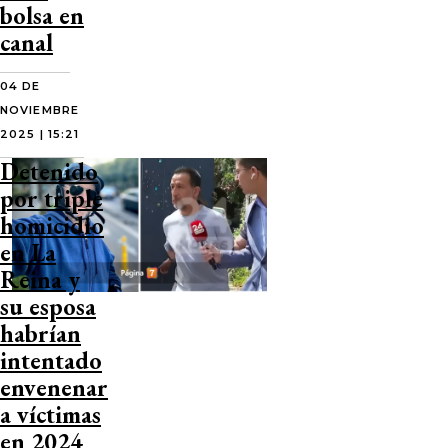
bolsa en
canal
04 DE
NOVIEMBRE
2025 | 15:21
Detenido
por triple
homicidio
en La
Reina y
su esposa
habrían
intentado
envenenar
a víctimas
en 2024