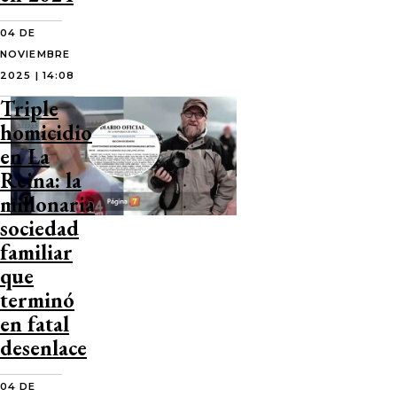
04 DE
NOVIEMBRE
2025 | 14:08
Triple
homicidio
en La
Reina: la
millonaria
sociedad
familiar
que
terminó
en fatal
desenlace
04 DE