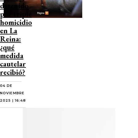
detenido
por triple
homicidio
en La
Reina:
¿qué
medida
cautelar
recibió?
04 DE
NOVIEMBRE
2025 | 16:48