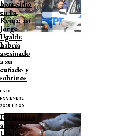
homicidio
en La
Reina: así
Jorge
Ugalde
habría
asesinado
a su
cuñado y
sobrinos
05 DE
NOVIEMBRE
2025 | 11:00
Formalizan
a Jorge
Ugalde,