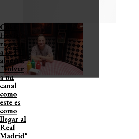
Coke
Hevia
regresa
a la TV
abierta:
"Volver
a un
canal
como
este es
como
llegar al
Real
Madrid"