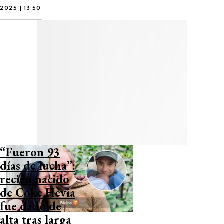
2025 | 13:50
“Fueron 93
días de lucha”:
recién nacido
de Coke Hevia
fue dado de
alta tras larga