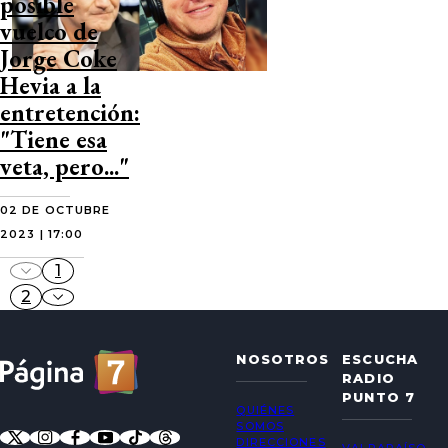
posible
vuelco de
Jorge Coke
Hevia a la
entretención:
"Tiene esa
veta, pero..."
02 DE OCTUBRE
2023 | 17:00
1
2
NOSOTROS
ESCUCHA
RADIO
PUNTO 7
QUIÉNES
SOMOS
DIRECCIONES