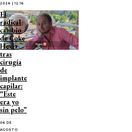
2026 | 12:16
El
radical
cambio
de Coke
Hevia
tras
cirugía
de
implante
capilar:
“Este
era yo
sin pelo”
06 DE
AGOSTO