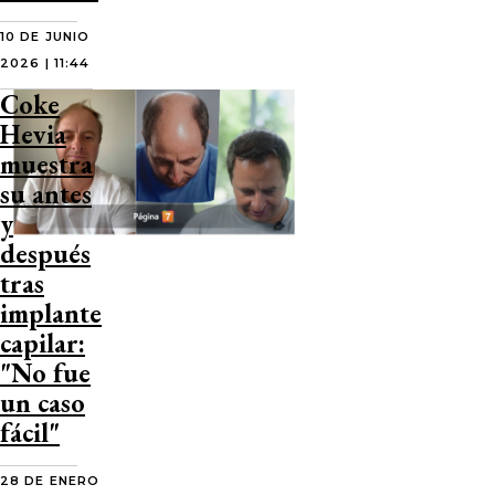
10 DE JUNIO
2026 | 11:44
Coke
Hevia
muestra
su antes
y
después
tras
implante
capilar:
"No fue
un caso
fácil"
28 DE ENERO