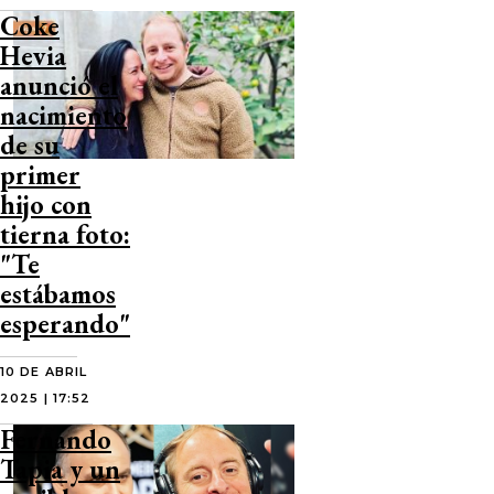
Coke
Hevia
anunció el
nacimiento
de su
primer
hijo con
tierna foto:
"Te
estábamos
esperando"
10 DE ABRIL
2025 | 17:52
Fernando
Tapia y un