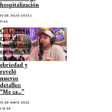
hospitalización
10 DE JULIO 2025 |
11:42
Coke Hevia
recordó
bochornoso
episodio en
estado de
ebriedad y
reveló
nuevos
detalles:
“Me ca...”
12 DE MAYO 2025
| 15:05