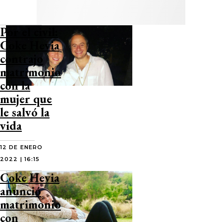
Por el civil:
Coke Hevia
contrajo
matrimonio
con la
mujer que
le salvó la
vida
12 DE ENERO
2022 | 16:15
Coke Hevia
anunció
matrimonio
con