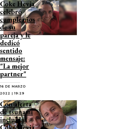
Coke Hevia
celebró
cumpleaños
de su
pareja y le
dedicó
sentido
mensaje:
"La mejor
partner"
16 DE MARZO
2022 | 19:29
Con alerta
de tsunami
incluida:
Coke Hevia