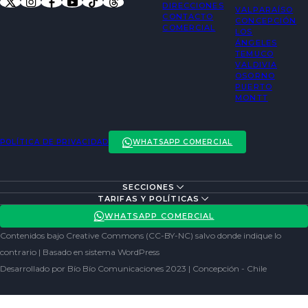
DIRECCIONES
VALPARAÍSO
CONTACTO
CONCEPCIÓN
COMERCIAL
LOS
ÁNGELES
TEMUCO
VALDIVIA
OSORNO
PUERTO
MONTT
POLÍTICA DE PRIVACIDAD
WHATSAPP COMERCIAL
SECCIONES
ENTREVISTAS
TARIFAS Y POLÍTICAS
ACTUALIDAD
POLÍTICA DE PRIVACIDAD
WHATSAPP COMERCIAL
ENTRETENCIÓN
REDES SOCIALES
Contenidos bajo Creative Commons (CC-BY-NC) salvo donde indique lo
SOCIEDAD
contrario | Basado en sistema WordPress
Desarrollado por Bío Bío Comunicaciones 2023 | Concepción - Chile