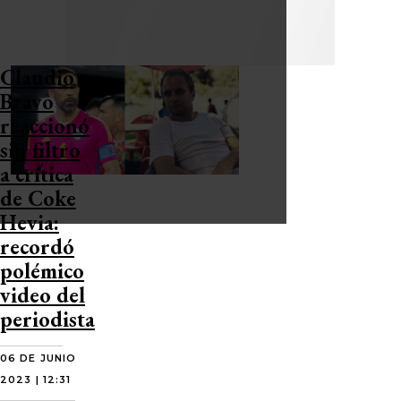
Claudio
Bravo
reaccionó
sin filtro
a crítica
de Coke
Hevia:
recordó
polémico
video del
periodista
06 DE JUNIO
2023 | 12:31