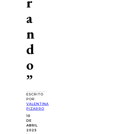
r
a
n
d
o
”
ESCRITO
POR:
VALENTINA
PIZARRO
10
DE
ABRIL
2025