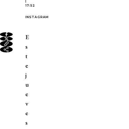
|
17:52
INSTAGRAM
E
s
t
e
j
u
e
v
e
s