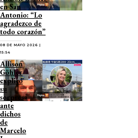
en San
Antonio: “Lo
agradezco de
todo corazón”
08 DE MAYO 2026 |
15:54
Allison
Göhler
explicó
su
sorpresa
ante
dichos
de
Marcelo