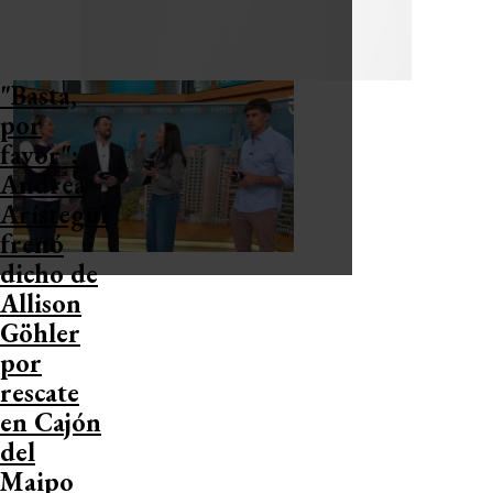
"Basta,
por
favor":
Andrea
Arístegui
frenó
dicho de
Allison
Göhler
por
rescate
en Cajón
del
Maipo