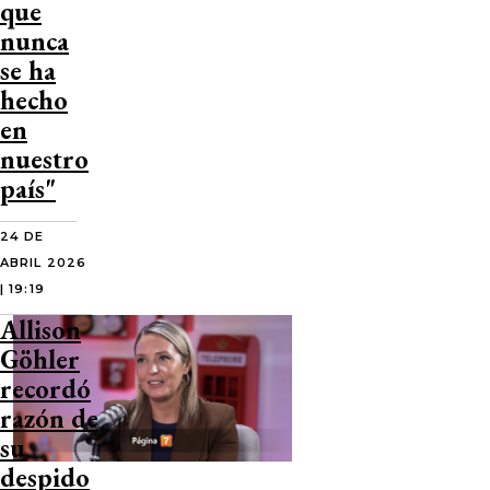
que
nunca
se ha
hecho
en
nuestro
país"
24 DE
ABRIL 2026
| 19:19
Allison
Göhler
recordó
razón de
su
despido