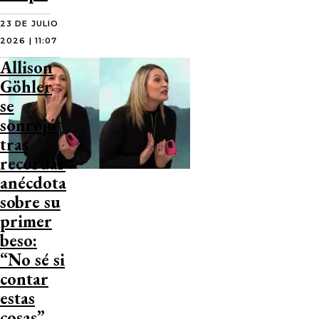
23 DE JULIO
2026 | 11:07
Allison
Göhler
se
sonrojó
tras
recordar
anécdota
sobre su
primer
beso:
“No sé si
contar
estas
cosas”