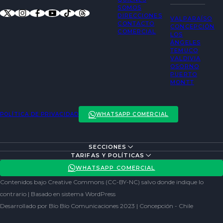
SOMOS
DIRECCIONES
VALPARAÍSO
CONTACTO
CONCEPCIÓN
COMERCIAL
LOS
ÁNGELES
TEMUCO
VALDIVIA
OSORNO
PUERTO
MONTT
POLÍTICA DE PRIVACIDAD
WHATSAPP COMERCIAL
SECCIONES
ENTREVISTAS
TARIFAS Y POLÍTICAS
ACTUALIDAD
POLÍTICA DE PRIVACIDAD
WHATSAPP COMERCIAL
ENTRETENCIÓN
REDES SOCIALES
Contenidos bajo Creative Commons (CC-BY-NC) salvo donde indique lo
SOCIEDAD
contrario | Basado en sistema WordPress
Desarrollado por Bío Bío Comunicaciones 2023 | Concepción - Chile