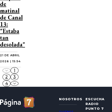
de
matinal
de Canal
13:
"Estaba
tan
desolada"
21 DE ABRIL
2026 | 15:54
1
2
3
4
NOSOTROS
ESCUCHA
RADIO
PUNTO 7
QUIÉNES