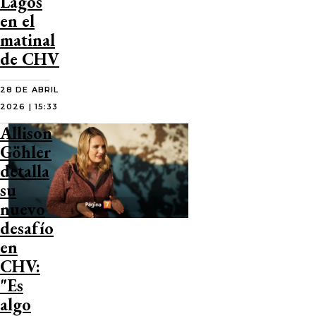
Lagos
en el
matinal
de CHV
28 DE ABRIL
2026 | 15:33
Allison
Göhler
detalla
su
nuevo
desafío
en
CHV:
"Es
algo