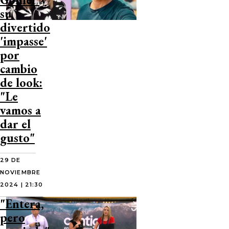
su
divertido
'impasse'
por
cambio
de look:
"Le
vamos a
dar el
gusto"
29 DE
NOVIEMBRE
2024 | 21:30
"Entera,
pero