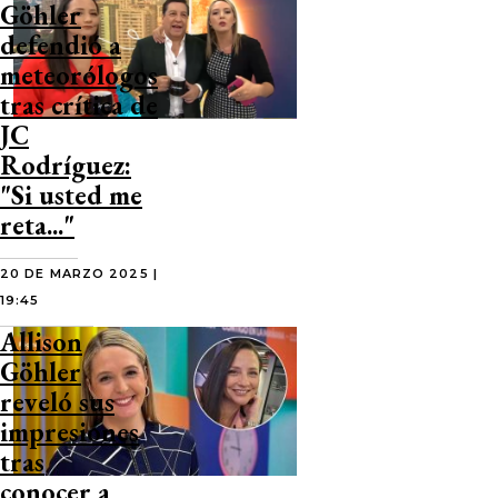
Göhler
defendió a
meteorólogos
tras crítica de
JC
Rodríguez:
"Si usted me
reta..."
20 DE MARZO 2025 |
19:45
Allison
Göhler
reveló sus
impresiones
tras
conocer a