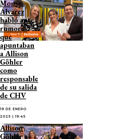
Monse
Álvarez
habló ante
rumores
que
apuntaban
a Allison
Göhler
como
responsable
de su salida
de CHV
19 DE ENERO
2025 | 19:45
Allison
Göhler