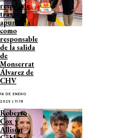
responde
tras ser
apuntada
como
responsable
de la salida
de
Monserrat
Álvarez de
CHV
16 DE ENERO
2025 | 11:19
Roberto
Cox y
Allison
Göhler y