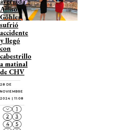
averiada":
Allison
Göhler
sufrió
accidente
y llegó
con
cabestrillo
a matinal
de CHV
28 DE
NOVIEMBRE
2024 | 11:08
1
2
3
4
5