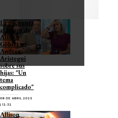
La pregunta
al hueso de
Allison
Göhler a
Andrea
Aristegui
sobre sus
hijas: "Un
tema
complicado"
08 DE ABRIL 2025
| 12:32
Allison