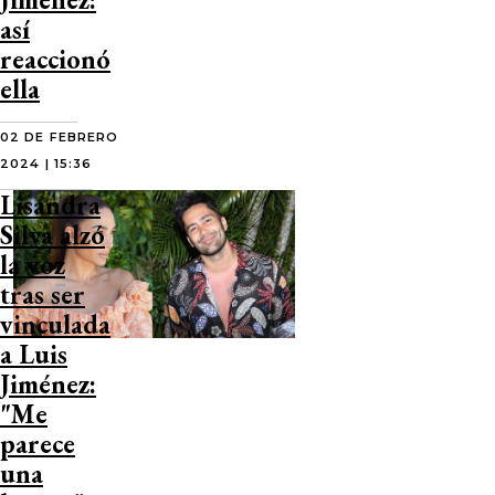
así
reaccionó
ella
02 DE FEBRERO
2024 | 15:36
Lisandra
Silva alzó
la voz
tras ser
vinculada
a Luis
Jiménez:
"Me
parece
una