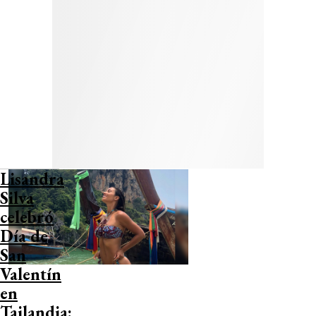
Lisandra
Silva
celebró
Día de
San
Valentín
en
Tailandia: