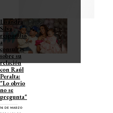
Lisandra
Silva
respondió
a
consultas
sobre su
relación
con Raúl
Peralta:
"Lo obvio
no se
pregunta"
16 DE MARZO