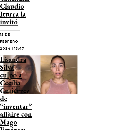
Claudio
Iturra la
invitó
15 DE
FEBRERO
2024 | 13:47
Lisandra
Silva
culpó a
Cecilia
Gutiérrez
de
“inventar”
affaire con
Mago
Jiménez: