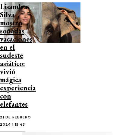
Lisandra
Silva
mostró
soñadas
vacaciones
en el
sudeste
asiático:
vivió
mágica
experiencia
con
elefantes
21 DE FEBRERO
2024 | 15:43