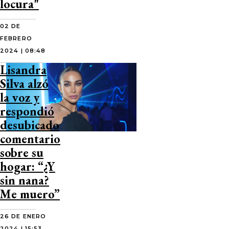
locura"
02 DE
FEBRERO
2024 | 08:48
Lisandra
Silva alzó
la voz y
respondió
desubicado
comentario
sobre su
hogar: “¿Y
sin nana?
Me muero”
26 DE ENERO
2024 | 15:53