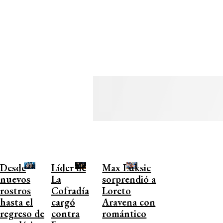
Desde
Líder de
Max Luksic
nuevos
La
sorprendió a
rostros
Cofradía
Loreto
hasta el
cargó
Aravena con
regreso de
contra
romántico