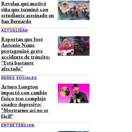
Revelan qué motivó
riña que terminó con
estudiante asesinado en
San Bernardo
ACTUALIDAD
Reportan que José
Antonio Neme
protagonizó grave
accidente de tránsito:
“Está bastante
afectado”
REDES SOCIALES
Arturo Longton
impactó con cambio
físico tras complejo
cuadro depresivo:
"Mostrarme así no es
fácil"
ENTRETENCIÓN