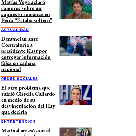
Matías Vega aclaró
rumores sobre un
supuesto romance en
Perú: “Estaba soltero”
ACTUALIDAD
Denuncian ante
Contraloría a
presidente Kast por
entregar información
falsa en cadena
nacional
REDES SOCIALES
El otro problema que
sufrió Gissella Gallardo
en medio de su
desvinculación del Hay
que decirlo
ENTRETENCIÓN
Matinal arrasó con el