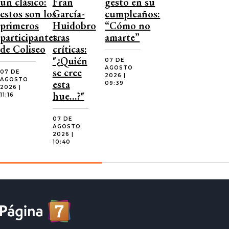
un clásico:
Fran
gesto en su
estos son los
García-
cumpleaños:
primeros
Huidobro
“Cómo no
participantes
tras
amarte”
de Coliseo
críticas:
"¿Quién
07 DE
AGOSTO
se cree
07 DE
2026 |
AGOSTO
esta
09:39
2026 |
hue…?"
11:16
07 DE
AGOSTO
2026 |
10:40