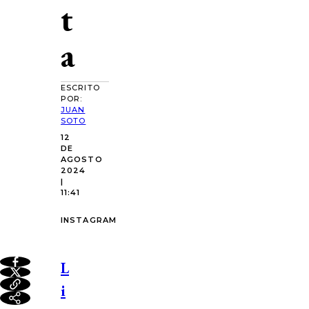
t
a
ESCRITO
POR:
JUAN
SOTO
12
DE
AGOSTO
2024
|
11:41
INSTAGRAM
L
i