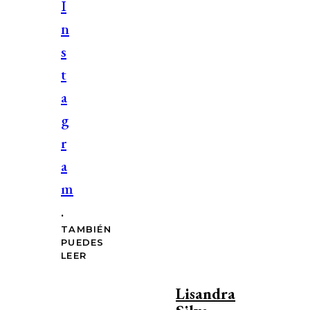
I
n
s
t
a
g
r
a
m
.
TAMBIÉN
PUEDES
LEER
Lisandra