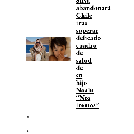
Silva
abandonará
Chile
tras
superar
delicado
cuadro
de
salud
de
su
hijo
Noah:
“Nos
iremos”
“
¿