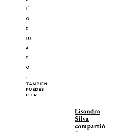
f
o
r
m
a
t
o
.
TAMBIÉN
PUEDES
LEER
Lisandra
Silva
compartió