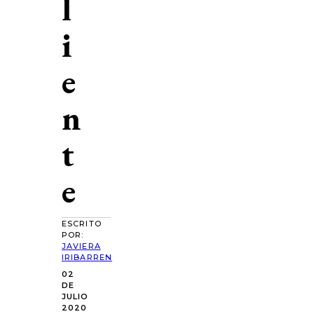
l
i
e
n
t
e
ESCRITO
POR:
JAVIERA
IRIBARREN
02
DE
JULIO
2020