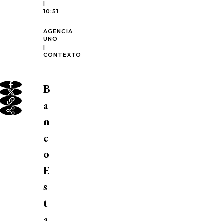
|
10:51
AGENCIA
UNO
|
CONTEXTO
B
a
n
c
o
E
s
t
a