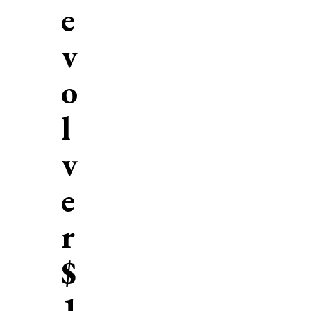
e
v
o
l
v
e
r
$
1