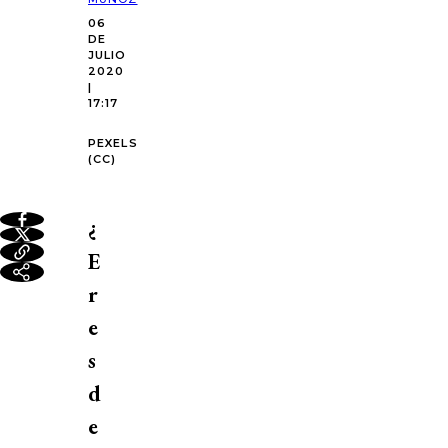
06
DE
JULIO
2020
|
17:17
PEXELS
(CC)
¿
E
r
e
s
d
e