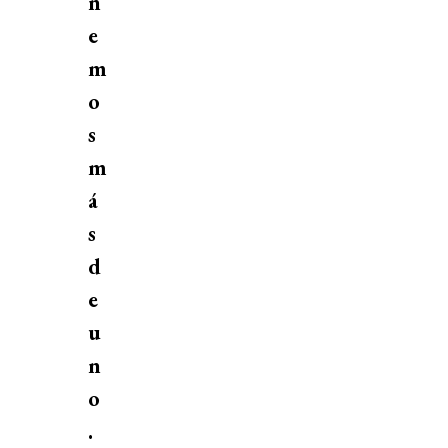
n
e
m
o
s
m
á
s
d
e
u
n
o
.