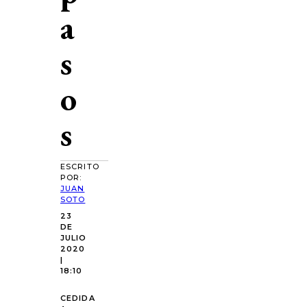
a
s
o
s
ESCRITO
POR:
JUAN
SOTO
23
DE
JULIO
2020
|
18:10
CEDIDA