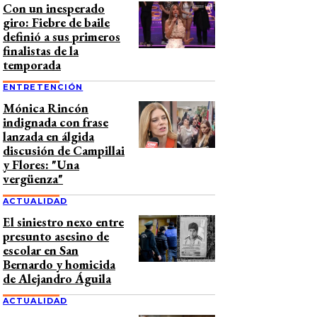
Con un inesperado
giro: Fiebre de baile
definió a sus primeros
finalistas de la
temporada
ENTRETENCIÓN
Mónica Rincón
indignada con frase
lanzada en álgida
discusión de Campillai
y Flores: "Una
vergüenza"
ACTUALIDAD
El siniestro nexo entre
presunto asesino de
escolar en San
Bernardo y homicida
de Alejandro Águila
ACTUALIDAD