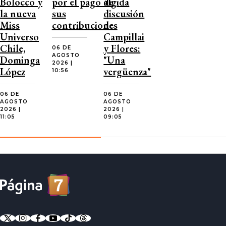
Bolocco y
por el pago de
álgida
la nueva
sus
discusión
Miss
contribuciones
de
Universo
Campillai
Chile,
y Flores:
06 DE
AGOSTO
Dominga
"Una
2026 |
López
vergüenza"
10:56
06 DE
06 DE
AGOSTO
AGOSTO
2026 |
2026 |
11:05
09:05