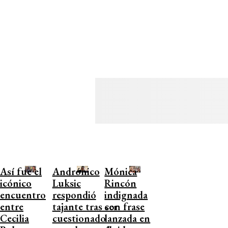
Así fue el
Andrónico
Mónica
icónico
Luksic
Rincón
encuentro
respondió
indignada
entre
tajante tras ser
con frase
Cecilia
cuestionado
lanzada en