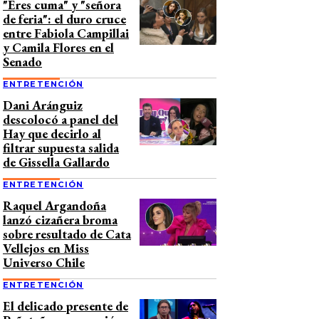
"Eres cuma" y "señora
de feria": el duro cruce
entre Fabiola Campillai
y Camila Flores en el
Senado
ENTRETENCIÓN
Dani Aránguiz
descolocó a panel del
Hay que decirlo al
filtrar supuesta salida
de Gissella Gallardo
ENTRETENCIÓN
Raquel Argandoña
lanzó cizañera broma
sobre resultado de Cata
Vellejos en Miss
Universo Chile
ENTRETENCIÓN
El delicado presente de