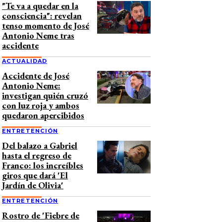
"Te va a quedar en la
consciencia": revelan
tenso momento de José
Antonio Neme tras
accidente
ACTUALIDAD
Accidente de José
Antonio Neme:
investigan quién cruzó
con luz roja y ambos
quedaron apercibidos
ENTRETENCIÓN
Del balazo a Gabriel
hasta el regreso de
Franco: los increíbles
giros que dará 'El
Jardín de Olivia'
ENTRETENCIÓN
Rostro de 'Fiebre de