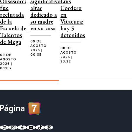
Obsesión':
significativo
Luis
fue
altar
Cordero
reclutada
dedicado a
en
de la
su madre
Vitacura:
Escuela de
en su casa
hay 5
Talentos
detenidos
de Mega
09 DE
AGOSTO
08 DE
2026 |
AGOSTO
00:05
09 DE
2026 |
AGOSTO
23:22
2026 |
08:03