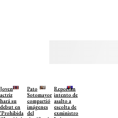
Joven
Pato
Reportan
actriz
Sotomayor
intento de
hará su
compartió
asalto a
debut en
imágenes
escolta de
'Prohibida
del
exministro