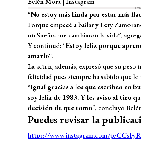
Belén Mora | Instagram
PUB
“
No estoy más linda por estar más fla
Porque empecé a bailar y Lety Zamorano
un Sueño- me cambiaron la vida”, agreg
Y continuó: “
Estoy feliz porque apren
amarlo
“.
La actriz, además, expresó que su peso 
felicidad pues siempre ha sabido que lo 
“
Igual gracias a los que escriben en 
soy feliz de 1983. Y les aviso al tiro q
decisión de que tomo
“, concluyó Belé
Puedes revisar la publicac
https://www.instagram.com/p/CCsFy