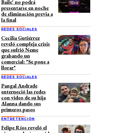
Baile' no podrá
presentarse en noche
de eliminación previa a
la final
REDES SOCIALES
Cecilia Gutiérrez
reveló compleja crisis
que sufrió Neme
grabando un
comercial: "Se pone a
llorar"
REDES SOCIALES
Pangal Andrade
enterneció las redes
con video de su hija
Alanna dando sus
primeros pasos
ENTRETENCIÓN
Felipe Ríos reveló el