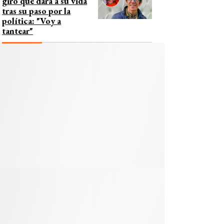
giro que dará a su vida
tras su paso por la
política: "Voy a
tantear"