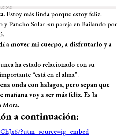
LICIDAD
ca
. Estoy más linda porque estoy feliz.
 y Pancho Solar -su pareja en Bailando por
ó.
dí a mover mi cuerpo, a disfrutarlo y a
nunca ha estado relacionado con su
importante “está en el alma”.
buena onda con halagos, pero sepan que
ue mañana voy a ser más feliz. Es la
n Mora.
ión a continuación:
RChJx6/?utm_source=ig_embed