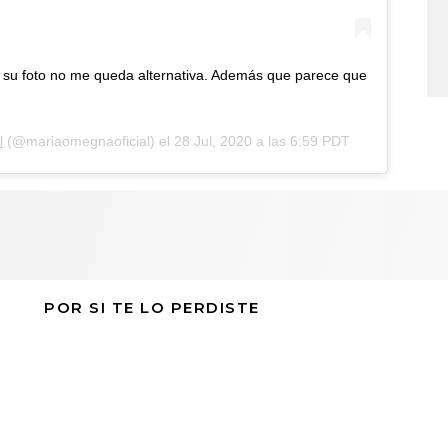
e su foto no me queda alternativa. Además que parece que
l
(@mariaomegnaoficial) el
28 Jul, 2020 a las 6:59 PDT
POR SI TE LO PERDISTE