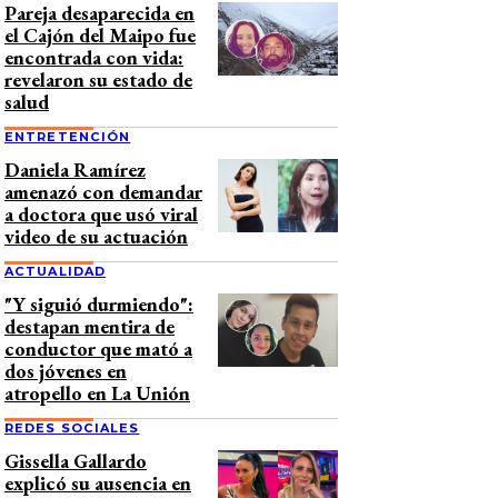
Pareja desaparecida en
el Cajón del Maipo fue
encontrada con vida:
revelaron su estado de
salud
ENTRETENCIÓN
Daniela Ramírez
amenazó con demandar
a doctora que usó viral
video de su actuación
ACTUALIDAD
"Y siguió durmiendo":
destapan mentira de
conductor que mató a
dos jóvenes en
atropello en La Unión
REDES SOCIALES
Gissella Gallardo
explicó su ausencia en