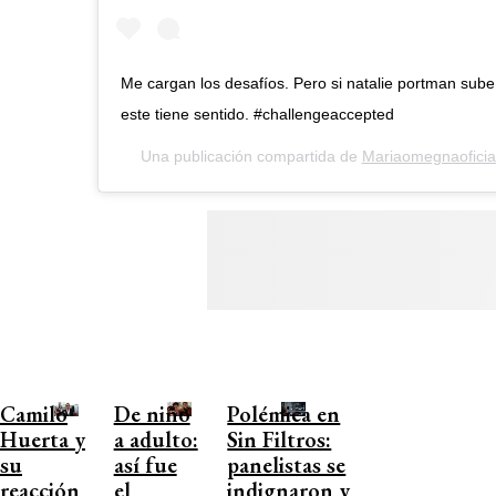
Me cargan los desafíos. Pero si natalie portman sub
este tiene sentido. #challengeaccepted
Una publicación compartida de
Mariaomegnaoficia
Camilo
De niño
Polémica en
Huerta y
a adulto:
Sin Filtros:
su
así fue
panelistas se
reacción
el
indignaron y