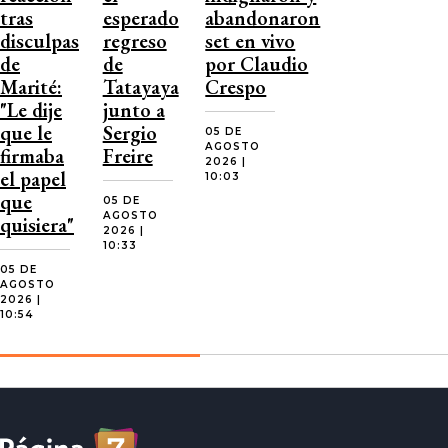
tras
esperado
abandonaron
disculpas
regreso
set en vivo
de
de
por Claudio
Marité:
Tatayaya
Crespo
"Le dije
junto a
que le
Sergio
05 DE
AGOSTO
firmaba
Freire
2026 |
el papel
10:03
que
05 DE
AGOSTO
quisiera"
2026 |
10:33
05 DE
AGOSTO
2026 |
10:54