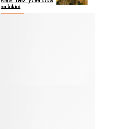
redes "feliz" y con fotos
en bikini