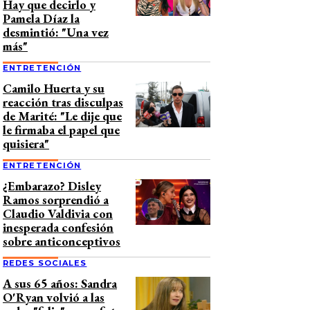
Hay que decirlo y
Pamela Díaz la
desmintió: "Una vez
más"
ENTRETENCIÓN
Camilo Huerta y su
reacción tras disculpas
de Marité: "Le dije que
le firmaba el papel que
quisiera"
ENTRETENCIÓN
¿Embarazo? Disley
Ramos sorprendió a
Claudio Valdivia con
inesperada confesión
sobre anticonceptivos
REDES SOCIALES
A sus 65 años: Sandra
O'Ryan volvió a las