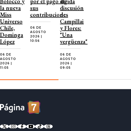
Bolocco y
por el pago de
álgida
la nueva
sus
discusión
Miss
contribuciones
de
Universo
Campillai
Chile,
y Flores:
06 DE
AGOSTO
Dominga
"Una
2026 |
López
vergüenza"
10:56
06 DE
06 DE
AGOSTO
AGOSTO
2026 |
2026 |
11:05
09:05