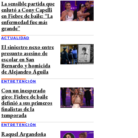
La sensible partida que
enlutó a Cony Capelli
en Fiebre de baile: “La
enfermedad fue más
grande”
ACTUALIDAD
El siniestro nexo entre
presunto asesino de
escolar en San
Bernardo y homicida
de Alejandro Águila
ENTRETENCIÓN
Con un inesperado
giro: Fiebre de baile
definió a sus primeros
finalistas de la
temporada
ENTRETENCIÓN
Raquel Argandoña