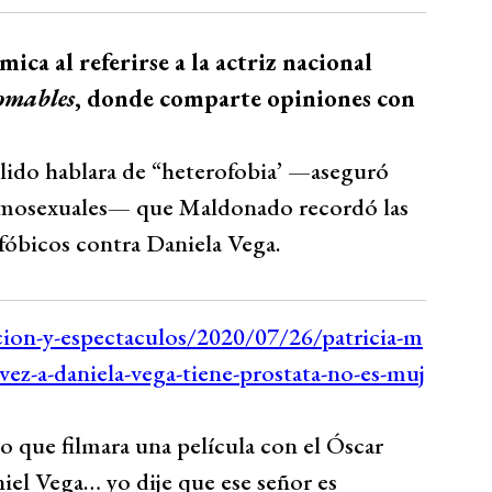
ca al referirse a la actriz nacional
omables
, donde comparte opiniones con
ulido hablara de “heterofobia’ —aseguró
homosexuales— que Maldonado recordó las
sfóbicos contra Daniela Vega.
o que filmara una película con el Óscar
niel Vega… yo dije que ese señor es