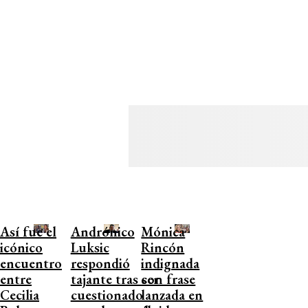
Así fue el
Andrónico
Mónica
icónico
Luksic
Rincón
encuentro
respondió
indignada
entre
tajante tras ser
con frase
Cecilia
cuestionado
lanzada en