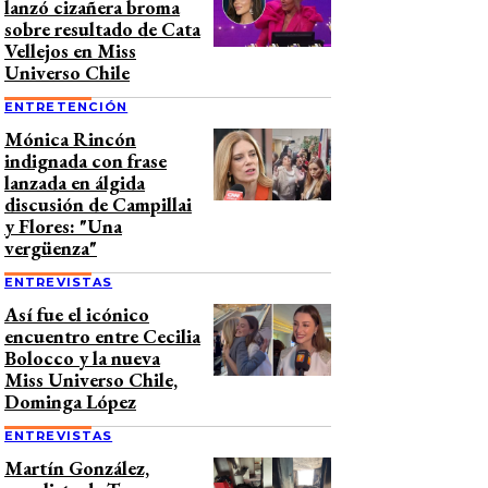
lanzó cizañera broma
sobre resultado de Cata
Vellejos en Miss
Universo Chile
ENTRETENCIÓN
Mónica Rincón
indignada con frase
lanzada en álgida
discusión de Campillai
y Flores: "Una
vergüenza"
ENTREVISTAS
Así fue el icónico
encuentro entre Cecilia
Bolocco y la nueva
Miss Universo Chile,
Dominga López
ENTREVISTAS
Martín González,