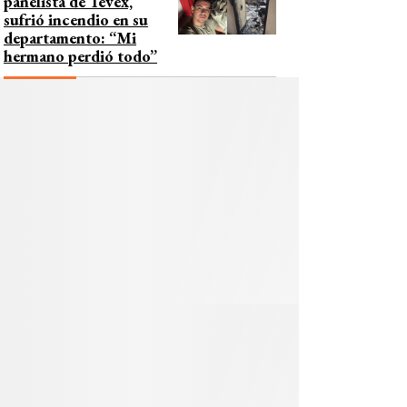
panelista de Tevex,
sufrió incendio en su
departamento: “Mi
hermano perdió todo”