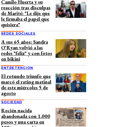
Camilo Huerta y su
reacción tras disculpas
de Marité: "Le dije que
le firmaba el papel que
quisiera"
REDES SOCIALES
A sus 65 años: Sandra
O'Ryan volvió a las
redes "feliz" y con fotos
en bikini
ENTRETENCIÓN
El rotundo triunfo que
marcó el rating matinal
de este miércoles 5 de
agosto
SOCIEDAD
Recién nacida
abandonada con 1.000
pesos y una carta en