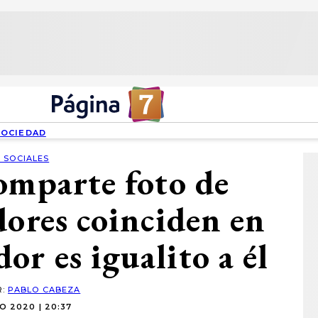
SOCIEDAD
 SOCIALES
omparte foto de
dores coinciden en
or es igualito a él
R:
PABLO CABEZA
O 2020 | 20:37