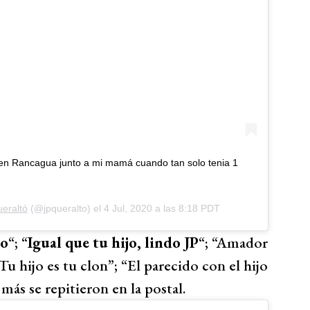
í en Rancagua junto a mi mamá cuando tan solo tenia 1
eraltó
(@jpqueralto) el
4 Jul, 2020 a las 8:18 PDT
ño
“; “
Igual que tu hijo, lindo JP
“; “Amador
u hijo es tu clon”; “El parecido con el hijo
ás se repitieron en la postal.