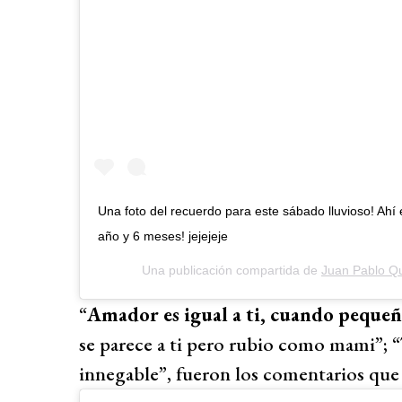
Una foto del recuerdo para este sábado lluvioso! Ah
año y 6 meses! jejejeje
Una publicación compartida de
Juan Pablo Qu
“
Amador es igual a ti, cuando peque
se parece a ti pero rubio como mami”; “T
innegable”, fueron los comentarios que m