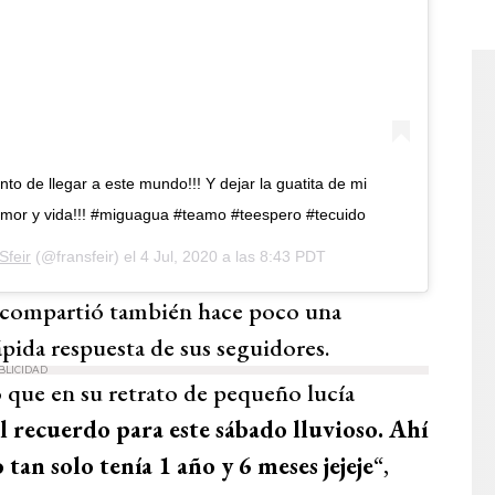
nto de llegar a este mundo!!! Y dejar la guatita de mi
mor y vida!!! #miguagua #teamo #teespero #tecuido
Sfeir
(@fransfeir) el
4 Jul, 2020 a las 8:43 PDT
ta compartió también hace poco una
ápida respuesta de sus seguidores.
BLICIDAD
 que en su retrato de pequeño lucía
l recuerdo para este sábado lluvioso. Ahí
n solo tenía 1 año y 6 meses jejeje
“,