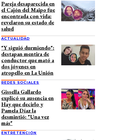
Pareja desaparecida en
el Cajón del Maipo fue
encontrada con vida:
revelaron su estado de
salud
ACTUALIDAD
"Y siguió durmiendo":
destapan mentira de
conductor que mató a
dos jóvenes en
atropello en La Unión
REDES SOCIALES
Gissella Gallardo
explicó su ausencia en
Hay que decirlo y
Pamela Díaz la
desmintió: "Una vez
más"
ENTRETENCIÓN