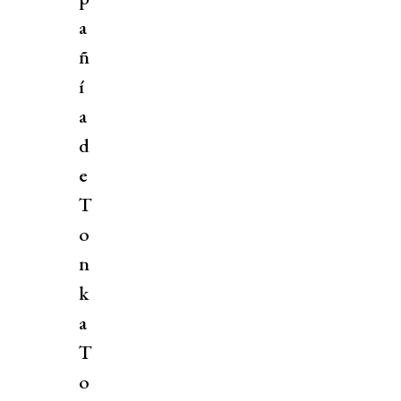
a
ñ
í
a
d
e
T
o
n
k
a
T
o