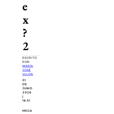
e
x
?
2
ESCRITO
POR:
MARÍA
JOSÉ
ULLOA
01
DE
JUNIO
2026
|
16:51
MEGA