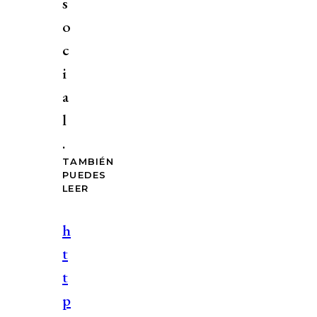
s
o
c
i
a
l
.
TAMBIÉN
PUEDES
LEER