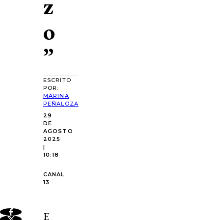
z
o
”
ESCRITO
POR:
MARINA
PEÑALOZA
29
DE
AGOSTO
2025
|
10:18
CANAL
13
E