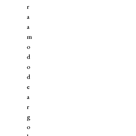
r
a
a
m
o
d
o
d
e
a
r
g
o