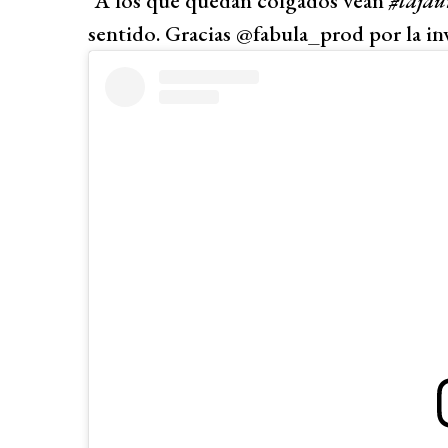
“A los que quedan colgados vean
#lajau
sentido. Gracias @fabula_prod por la inv