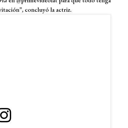
ria
en @primevideolat para que todo tenga
itación”, concluyó la actriz.