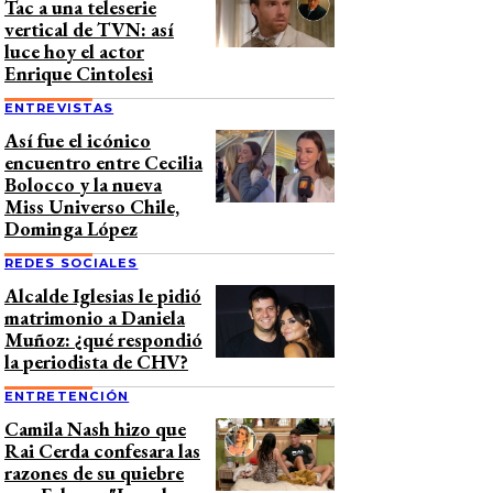
Tac a una teleserie
vertical de TVN: así
luce hoy el actor
Enrique Cintolesi
ENTREVISTAS
Así fue el icónico
encuentro entre Cecilia
Bolocco y la nueva
Miss Universo Chile,
Dominga López
REDES SOCIALES
Alcalde Iglesias le pidió
matrimonio a Daniela
Muñoz: ¿qué respondió
la periodista de CHV?
ENTRETENCIÓN
Camila Nash hizo que
Rai Cerda confesara las
razones de su quiebre