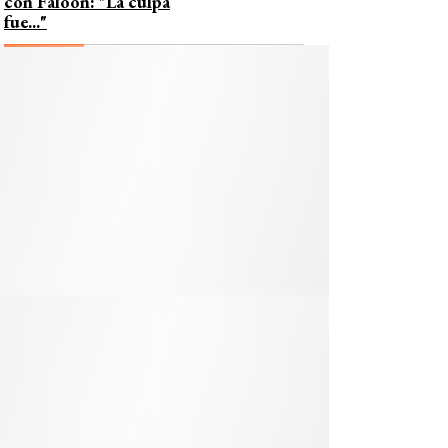
con Faloon: "La culpa
fue..."