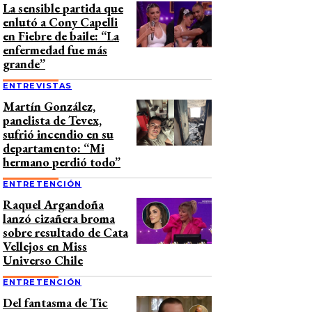
La sensible partida que
enlutó a Cony Capelli
en Fiebre de baile: “La
enfermedad fue más
grande”
ENTREVISTAS
Martín González,
panelista de Tevex,
sufrió incendio en su
departamento: “Mi
hermano perdió todo”
ENTRETENCIÓN
Raquel Argandoña
lanzó cizañera broma
sobre resultado de Cata
Vellejos en Miss
Universo Chile
ENTRETENCIÓN
Del fantasma de Tic