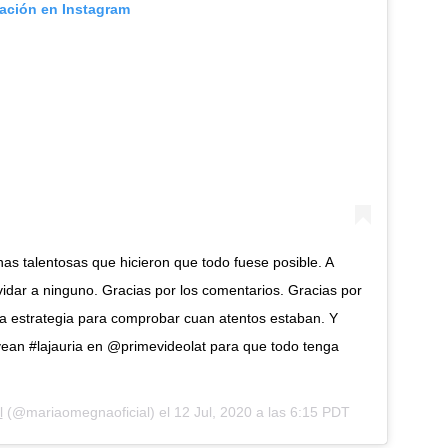
cación en Instagram
nas talentosas que hicieron que todo fuese posible. A
idar a ninguno. Gracias por los comentarios. Gracias por
 una estrategia para comprobar cuan atentos estaban. Y
ean #lajauria en @primevideolat para que todo tenga
l
(@mariaomegnaoficial) el
12 Jul, 2020 a las 6:15 PDT