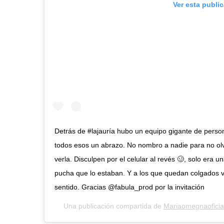
Ver esta publi
Detrás de #lajauría hubo un equipo gigante de perso
todos esos un abrazo. No nombro a nadie para no olv
verla. Disculpen por el celular al revés 🥴, solo era
pucha que lo estaban. Y a los que quedan colgados v
sentido. Gracias @fabula_prod por la invitación
Una publicación compartida de
Mariaomegnaoficia