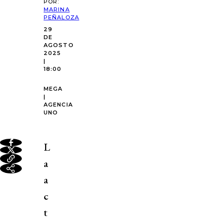
POR:
MARINA
PEÑALOZA
29
DE
AGOSTO
2025
|
18:00
MEGA
|
AGENCIA
UNO
L
a
a
c
t