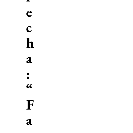
e
c
h
a
:
“
F
a