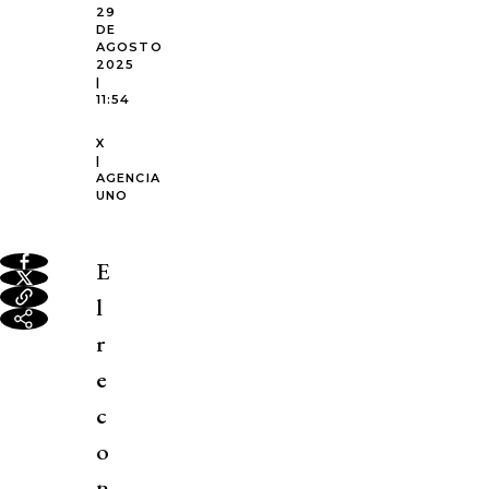
29
DE
AGOSTO
2025
|
11:54
X
|
AGENCIA
UNO
E
l
r
e
c
o
n