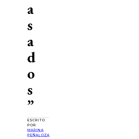
a
s
a
d
o
s
”
ESCRITO
POR:
MARINA
PEÑALOZA