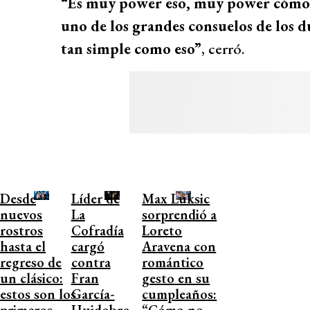
“Es muy power eso, muy power cómo to
uno de los grandes consuelos de los du
tan simple como eso”
, cerró.
Desde
Líder de
Max Luksic
nuevos
La
sorprendió a
rostros
Cofradía
Loreto
hasta el
cargó
Aravena con
regreso de
contra
romántico
un clásico:
Fran
gesto en su
estos son los
García-
cumpleaños:
primeros
Huidobro
“Cómo no