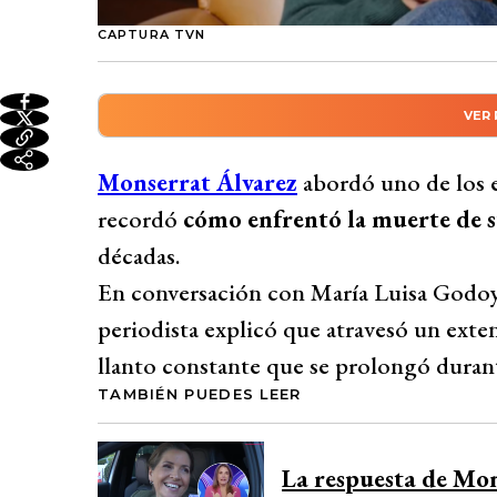
CAPTURA TVN
VER
Resumen automático genera
La periodista Monserrat Álvarez compar
Monserrat Álvarez
abordó uno de los e
enfrentó la muerte de su hermano hace d
recordó
cómo enfrentó la muerte de 
periodo de llanto constante que duró año
décadas.
espontáneamente, especialmente en los tray
En conversación con María Luisa Godoy
Sorprendentemente, descubrió su embaraz
periodista explicó que atravesó un ext
llorar, interpretando este hecho como una 
llanto constante que se prolongó dura
reflexionó sobre el consuelo que trae un
TAMBIÉN PUEDES LEER
profunda, destacando la llegada de su hij
familia.
La respuesta de Mo
Desarrollado por 