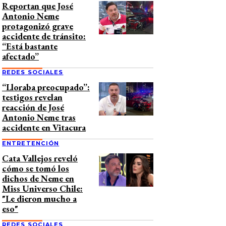
Reportan que José
Antonio Neme
protagonizó grave
accidente de tránsito:
“Está bastante
afectado”
REDES SOCIALES
“Lloraba preocupado”:
testigos revelan
reacción de José
Antonio Neme tras
accidente en Vitacura
ENTRETENCIÓN
Cata Vallejos reveló
cómo se tomó los
dichos de Neme en
Miss Universo Chile:
"Le dieron mucho a
eso"
REDES SOCIALES