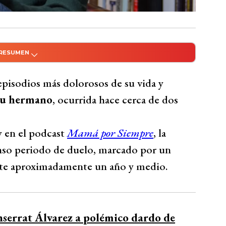
 RESUMEN
do con Inteligencia Artificial
tió en el podcast Mamá por Siempre cómo
pisodios más dolorosos de su vida y
os décadas, revelando un prolongado
su hermano
, ocurrida hace cerca de dos
 y medio. Destacó que la pena afloraba
ectos diarios entre casa y trabajo.
 en el podcast
Mamá por Siempre
, la
o de su hijo Domingo tras dos días sin
enso periodo de duelo, marcado por un
muestra de la fuerza de la vida. Alvarez
nte aproximadamente un año y medio.
a nueva vida después de una pérdida
o como un cambio significativo para su
nserrat Álvarez a polémico dardo de
Bío Bío Comunicaciones