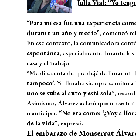
Julia Vial: “Yo teng
“Para mí esa fue una experiencia como
durante un año y medio”
, comenzó re
En ese contexto, la comunicadora cont
espontánea
, especialmente durante los 
casa y el trabajo.
“Me di cuenta de que dejé de llorar un d
tampoco’
. Yo lloraba siempre camino a l
uno se sube al auto y está sola
”, record
Asimismo, Álvarez aclaró que no se trat
o anticipar.
“No era como: ‘¿Voy a llora
de la vida”
, expresó.
El embarazo de Monserrat Álvare