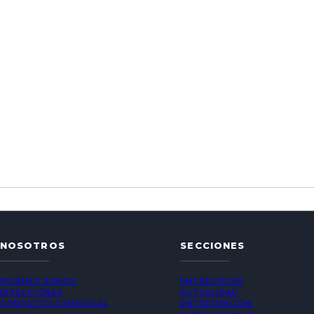
NOSOTROS
SECCIONES
QUIÉNES SOMOS
ENTREVISTAS
DIRECCIONES
ACTUALIDAD
CONTACTO COMERCIAL
ENTRETENCIÓN