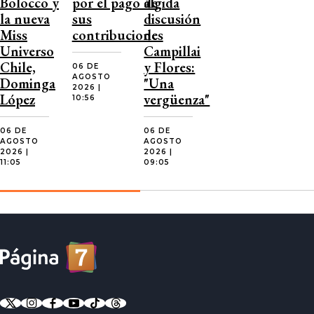
Bolocco y
por el pago de
álgida
la nueva
sus
discusión
Miss
contribuciones
de
Universo
Campillai
Chile,
y Flores:
06 DE
AGOSTO
Dominga
"Una
2026 |
López
vergüenza"
10:56
06 DE
06 DE
AGOSTO
AGOSTO
2026 |
2026 |
11:05
09:05