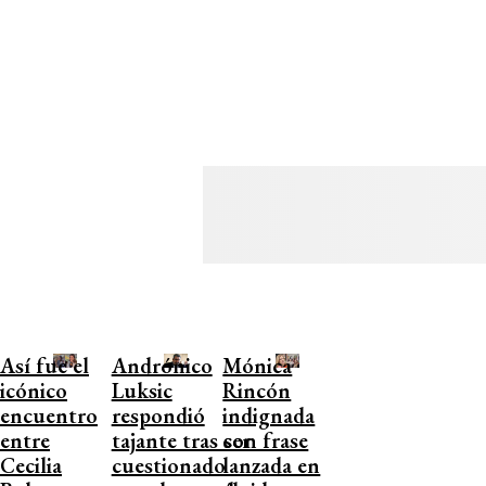
Así fue el
Andrónico
Mónica
icónico
Luksic
Rincón
encuentro
respondió
indignada
entre
tajante tras ser
con frase
Cecilia
cuestionado
lanzada en