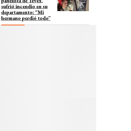
panelista de Tevex,
sufrió incendio en su
departamento: “Mi
hermano perdió todo”