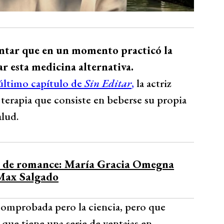
ontar que en un momento practicó la
ar esta medicina alternativa.
último capítulo de
Sin Editar
,
la actriz
 terapia que consiste en beberse su propia
alud.
s de romance: María Gracia Omegna
 Max Salgado
 comprobada pero la ciencia, pero que
que tiene una serie de ventajas en