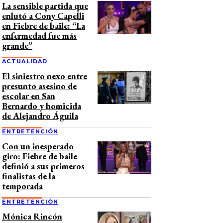
La sensible partida que
enlutó a Cony Capelli
en Fiebre de baile: “La
enfermedad fue más
grande”
ACTUALIDAD
El siniestro nexo entre
presunto asesino de
escolar en San
Bernardo y homicida
de Alejandro Águila
ENTRETENCIÓN
Con un inesperado
giro: Fiebre de baile
definió a sus primeros
finalistas de la
temporada
ENTRETENCIÓN
Mónica Rincón