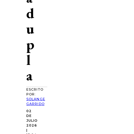
d
u
p
l
a
ESCRITO
POR:
SOLANGE
GARRIDO
02
DE
JULIO
2026
|