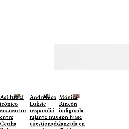
Así fue el
Andrónico
Mónica
icónico
Luksic
Rincón
encuentro
respondió
indignada
entre
tajante tras ser
con frase
Cecilia
cuestionado
lanzada en