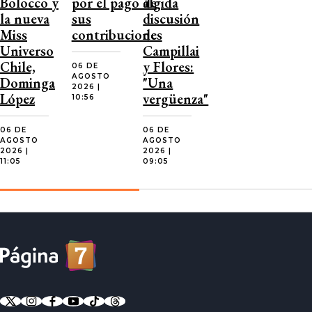
Bolocco y
por el pago de
álgida
la nueva
sus
discusión
Miss
contribuciones
de
Universo
Campillai
Chile,
y Flores:
06 DE
AGOSTO
Dominga
"Una
2026 |
López
vergüenza"
10:56
06 DE
06 DE
AGOSTO
AGOSTO
2026 |
2026 |
11:05
09:05