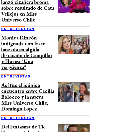
lanzó cizañera broma
sobre resultado de Cata
Vellejos en Miss
Universo Chile
ENTRETENCIÓN
Mónica Rincón
indignada con frase
lanzada en álgida
discusión de Campillai
y Flores: "Una
vergüenza"
ENTREVISTAS
Así fue el icónico
encuentro entre Cecilia
Bolocco y la nueva
Miss Universo Chile,
Dominga López
ENTRETENCIÓN
Del fantasma de Tic