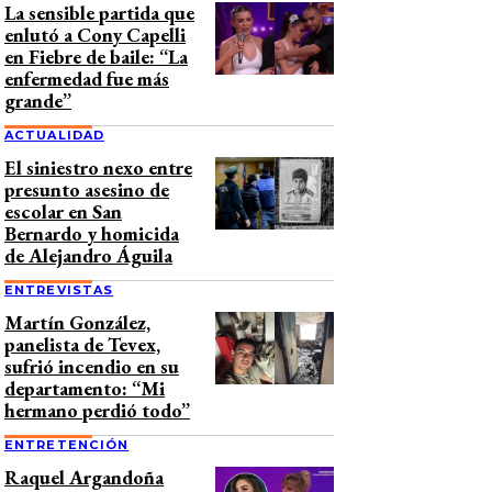
La sensible partida que
enlutó a Cony Capelli
en Fiebre de baile: “La
enfermedad fue más
grande”
ACTUALIDAD
El siniestro nexo entre
presunto asesino de
escolar en San
Bernardo y homicida
de Alejandro Águila
ENTREVISTAS
Martín González,
panelista de Tevex,
sufrió incendio en su
departamento: “Mi
hermano perdió todo”
ENTRETENCIÓN
Raquel Argandoña