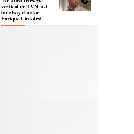
Tac a una teleserie
vertical de TVN: así
luce hoy el actor
Enrique Cintolesi