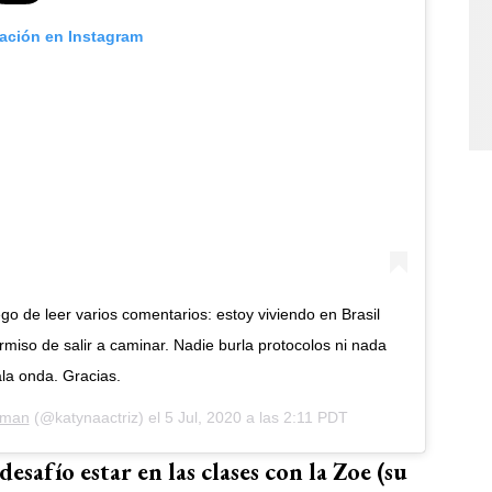
cación en Instagram
go de leer varios comentarios: estoy viviendo en Brasil
miso de salir a caminar. Nadie burla protocolos ni nada
la onda. Gracias.
rman
(@katynaactriz) el
5 Jul, 2020 a las 2:11 PDT
esafío estar en las clases con la Zoe (su