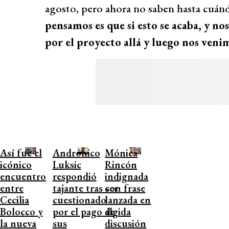
agosto, pero ahora no saben hasta cuán
pensamos es que si esto se acaba, y no
por el proyecto allá y luego nos veni
Así fue el
Andrónico
Mónica
icónico
Luksic
Rincón
encuentro
respondió
indignada
entre
tajante tras ser
con frase
Cecilia
cuestionado
lanzada en
Bolocco y
por el pago de
álgida
la nueva
sus
discusión