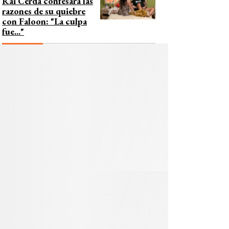
Rai Cerda confesara las
razones de su quiebre
con Faloon: "La culpa
fue..."