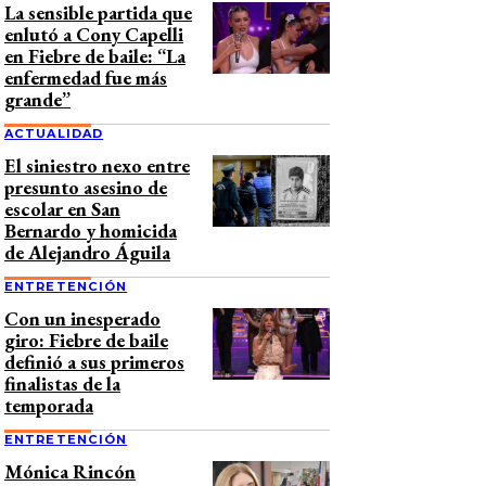
La sensible partida que
enlutó a Cony Capelli
en Fiebre de baile: “La
enfermedad fue más
grande”
ACTUALIDAD
El siniestro nexo entre
presunto asesino de
escolar en San
Bernardo y homicida
de Alejandro Águila
ENTRETENCIÓN
Con un inesperado
giro: Fiebre de baile
definió a sus primeros
finalistas de la
temporada
ENTRETENCIÓN
Mónica Rincón