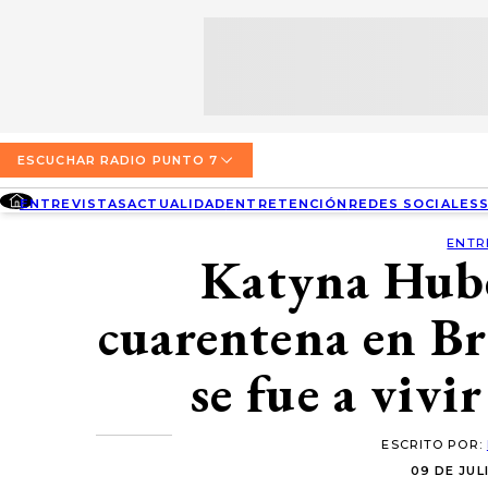
SECCIONES
ESCUCHA RADIO PUNTO 7
ENTREVISTAS
NOSOTROS
VALPARAÍSO
TARIFAS Y POLÍTICAS
QUIÉNES SOMOS
ACTUALIDAD
TARIFAS POLÍTICAS PÁGINA 7
ESCUCHAR RADIO PUNTO 7
CONCEPCIÓN
DIRECCIONES
ENTREVISTAS
ACTUALIDAD
ENTRETENCIÓN
REDES SOCIALES
ENTRETENCIÓN
TARIFAS POLÍTICAS RADIO PUNTO 7
LOS ÁNGELES
BUSCAR
ENTR
CONTACTO COMERCIAL
Katyna Hub
REDES SOCIALES
TARIFAS POLÍTICAS RADIO EL CARBÓN
TEMUCO
cuarentena en Br
SOCIEDAD
POLÍTICA DE PRIVACIDAD
VALDIVIA
se fue a vivi
OSORNO
PUERTO MONTT
ESCRITO POR:
09 DE JULI